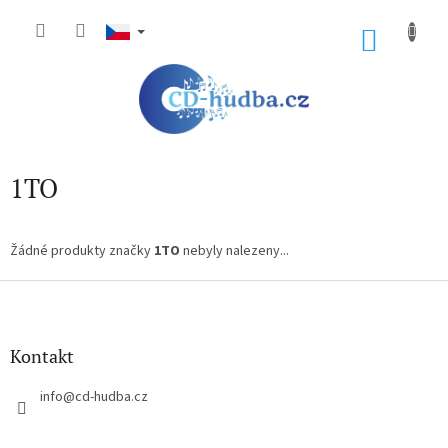
Přejít
na
NÁKU
obsah
KOŠÍK
1TO
Žádné produkty značky
1TO
nebyly nalezeny...
Z
á
p
a
Kontakt
t
í
info
@
cd-hudba.cz