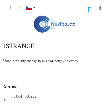
Přejít
na
NÁKU
obsah
KOŠÍK
1STRANGE
Žádné produkty značky
1STRANGE
nebyly nalezeny...
Z
á
p
a
Kontakt
t
í
info
@
cd-hudba.cz