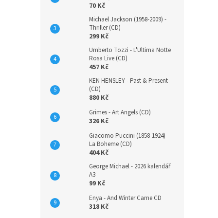
70 Kč
Michael Jackson (1958-2009) -
Thriller (CD)
299 Kč
Umberto Tozzi - L'Ultima Notte
Rosa Live (CD)
457 Kč
KEN HENSLEY - Past & Present
(CD)
880 Kč
Grimes - Art Angels (CD)
326 Kč
Giacomo Puccini (1858-1924) -
La Boheme (CD)
404 Kč
George Michael - 2026 kalendář
A3
99 Kč
Enya - And Winter Came CD
318 Kč