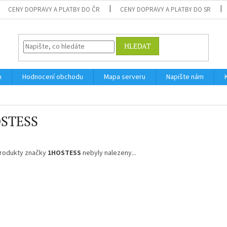
CENY DOPRAVY A PLATBY DO ČR
CENY DOPRAVY A PLATBY DO SR
HLEDAT
m
Hodnocení obchodu
Mapa serveru
Napište nám
STESS
rodukty značky
1HOSTESS
nebyly nalezeny...