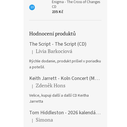
Enigma - The Cross of Changes
CD
235 Kč
Hodnocení produktů
The Script - The Script (CD)
Lívia Barkociová
|
Hodnocení produktu je 5 z 5 hvězdiček.
Rýchle dodanie, produkt prišiel v poriadku
a potešil.
Keith Jarrett - Koln Concert (Music CD)
Zdeněk Hons
|
Hodnocení produktu je 5 z 5 hvězdiček.
Velice, kupuji další a další CD Keitha
Jarretta
Tom Hiddleston - 2026 kalendář A3
Simona
|
Hodnocení produktu je 5 z 5 hvězdiček.