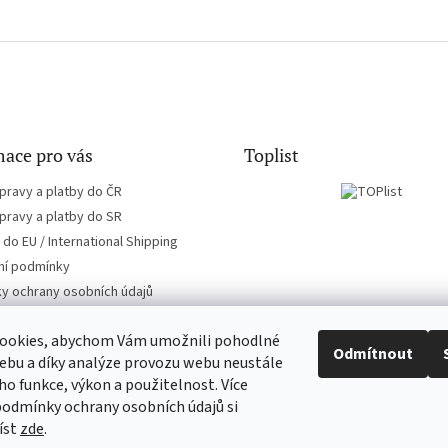
ace pro vás
Toplist
pravy a platby do ČR
pravy a platby do SR
do EU / International Shipping
í podmínky
y ochrany osobních údajů
ookies, abychom Vám umožnili pohodlné
Odmítnout
ebu a díky analýze provozu webu neustále
eho funkce, výkon a použitelnost. Více
EN-filmy.cz
CD-Soundtrack.cz
podmínky ochrany osobních údajů si
íst
zde
.