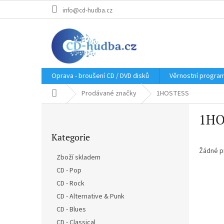
Přejít
info@cd-hudba.cz
na
obsah
Oprava - broušení CD / DVD disků
Věrnostní progra
Domů
Prodávané značky
1HOSTESS
P
1HO
o
Přeskočit
s
Kategorie
kategorie
t
r
Žádné p
Zboží skladem
a
CD - Pop
n
CD - Rock
n
í
CD - Alternative & Punk
p
CD - Blues
a
CD - Classical