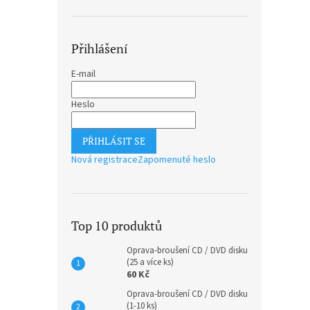
Přihlášení
E-mail
Heslo
PŘIHLÁSIT SE
Nová registrace
Zapomenuté heslo
Top 10 produktů
Oprava-broušení CD / DVD disku
(25 a více ks)
60 Kč
Oprava-broušení CD / DVD disku
(1-10 ks)