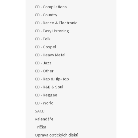
n
CD - Compilations
e
CD - Country
l
CD - Dance & Electronic
CD - Easy Listening
CD - Folk
CD - Gospel
CD - Heavy Metal
CD - Jazz
CD - Other
CD - Rap & Hip-Hop
CD - R&B & Soul
CD - Reggae
CD - World
SACD
Kalendáře
Trička
Oprava optických disků