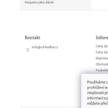
Koupeno jako dárek
Z
á
p
a
t
Kontakt
Inform
í
Ceny do
info
@
cd-hudba.cz
Ceny do
Doprava 
Obchodn
Podmínk
Kontakt
Používáme c
prohlížení w
zlepšovali j
informací a 
můžete přeč