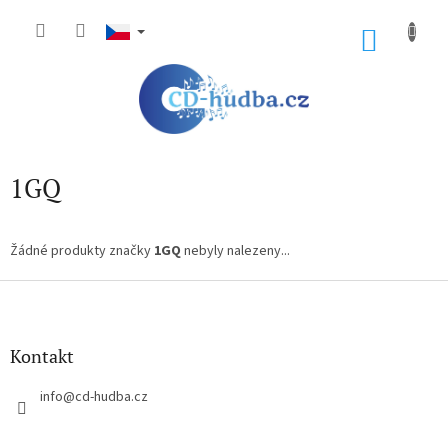
Přejít
na
NÁKU
obsah
KOŠÍK
1GQ
Žádné produkty značky
1GQ
nebyly nalezeny...
Z
á
p
a
Kontakt
t
í
info
@
cd-hudba.cz