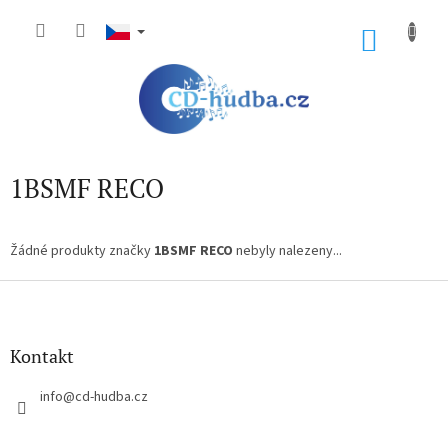
Přejít
na
NÁKU
obsah
KOŠÍK
1BSMF RECO
Žádné produkty značky
1BSMF RECO
nebyly nalezeny...
Z
á
p
a
Kontakt
t
í
info
@
cd-hudba.cz