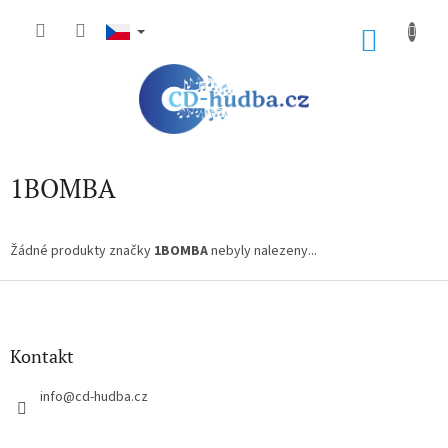
Přejít
na
NÁKU
obsah
KOŠÍK
1BOMBA
Žádné produkty značky
1BOMBA
nebyly nalezeny...
Z
á
p
a
Kontakt
t
í
info
@
cd-hudba.cz