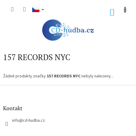
Přejít
na
NÁKU
obsah
KOŠÍK
157 RECORDS NYC
Žádné produkty značky
157 RECORDS NYC
nebyly nalezeny...
Z
á
p
a
Kontakt
t
í
info
@
cd-hudba.cz