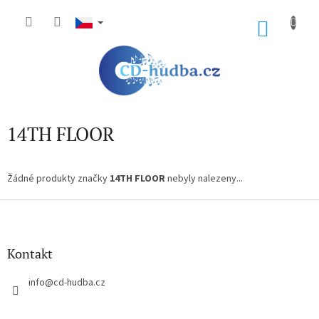
Přejít
na
NÁKU
obsah
KOŠÍK
14TH FLOOR
Žádné produkty značky
14TH FLOOR
nebyly nalezeny...
Z
á
p
a
Kontakt
t
í
info
@
cd-hudba.cz