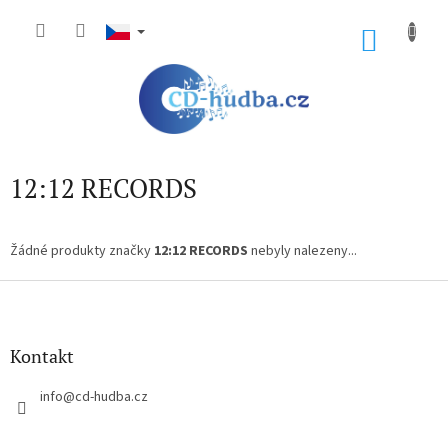
Přejít
na
NÁKU
obsah
KOŠÍK
12:12 RECORDS
Žádné produkty značky
12:12 RECORDS
nebyly nalezeny...
Z
á
p
a
Kontakt
t
í
info
@
cd-hudba.cz