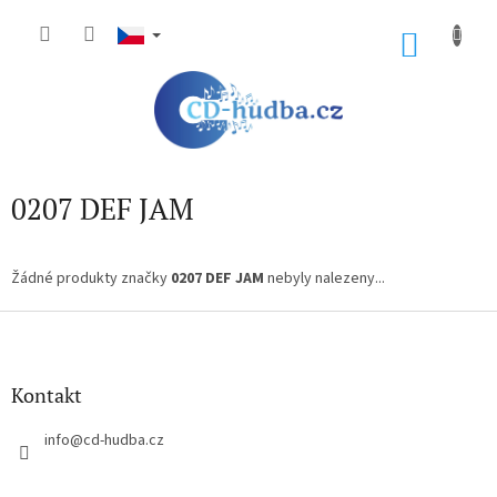
Přejít
na
NÁKU
obsah
KOŠÍK
0207 DEF JAM
Žádné produkty značky
0207 DEF JAM
nebyly nalezeny...
Z
á
p
a
Kontakt
t
í
info
@
cd-hudba.cz