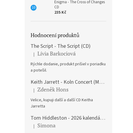
Enigma - The Cross of Changes
CD
235 Kč
Hodnocení produktů
The Script - The Script (CD)
Lívia Barkociová
|
Hodnocení produktu je 5 z 5 hvězdiček.
Rýchle dodanie, produkt prišiel v poriadku
a potešil.
Keith Jarrett - Koln Concert (Music CD)
Zdeněk Hons
|
Hodnocení produktu je 5 z 5 hvězdiček.
Velice, kupuji další a další CD Keitha
Jarretta
Tom Hiddleston - 2026 kalendář A3
Simona
|
Hodnocení produktu je 5 z 5 hvězdiček.