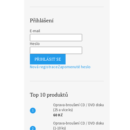
Přihlášení
E-mail
Heslo
PŘIHLÁSIT SE
Nová registrace
Zapomenuté heslo
Top 10 produktů
Oprava-broušení CD / DVD disku
(25 a více ks)
60 Kč
Oprava-broušení CD / DVD disku
(1-10 ks)