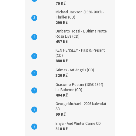
70 Kč
Michael Jackson (1958-2009) -
Thriller (CD)
299 Kč
Umberto Tozzi - L'Ultima Notte
Rosa Live (CD)
457 Kč
KEN HENSLEY - Past & Present
(CD)
880 Kč
Grimes - Art Angels (CD)
326 Kč
Giacomo Puccini (1858-1924) -
La Boheme (CD)
404 Kč
George Michael - 2026 kalendář
A3
99 Kč
Enya - And Winter Came CD
318 Kč