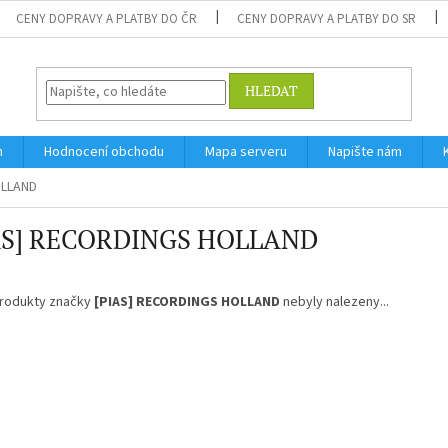
CENY DOPRAVY A PLATBY DO ČR
CENY DOPRAVY A PLATBY DO SR
HLEDAT
m
Hodnocení obchodu
Mapa serveru
Napište nám
OLLAND
AS] RECORDINGS HOLLAND
rodukty značky
[PIAS] RECORDINGS HOLLAND
nebyly nalezeny...