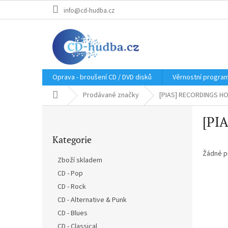
Přejít
info@cd-hudba.cz
na
obsah
Oprava - broušení CD / DVD disků
Věrnostní progra
Domů
Prodávané značky
[PIAS] RECORDINGS H
P
[PI
o
Přeskočit
s
Kategorie
kategorie
t
r
Žádné p
Zboží skladem
a
CD - Pop
n
CD - Rock
n
í
CD - Alternative & Punk
p
CD - Blues
a
CD - Classical