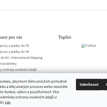
ace pro vás
Toplist
pravy a platby do ČR
pravy a platby do SR
do EU / International Shipping
í podmínky
y ochrany osobních údajů
ookies, abychom Vám umožnili pohodlné
Odmítnout
ebu a díky analýze provozu webu neustále
eho funkce, výkon a použitelnost. Více
EN-filmy.cz
CD-Soundtrack.cz
podmínky ochrany osobních údajů si
íst
zde
.