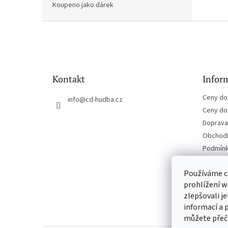
Koupeno jako dárek
Z
á
p
a
t
Kontakt
Inform
í
Ceny do
info
@
cd-hudba.cz
Ceny do
Doprava 
Obchodn
Podmínk
Kontakt
Používáme c
prohlížení w
zlepšovali j
informací a 
můžete přeč