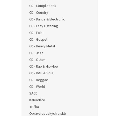
n
CD - Compilations
e
CD - Country
l
CD - Dance & Electronic
CD - Easy Listening
CD - Folk
CD - Gospel
CD - Heavy Metal
CD - Jazz
CD - Other
CD - Rap & Hip-Hop
CD - R&B & Soul
CD - Reggae
CD - World
SACD
Kalendáře
Trička
Oprava optických disků