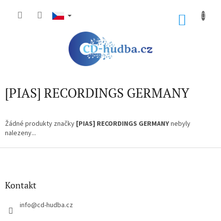
Přejít
na
NÁKU
obsah
KOŠÍK
[PIAS] RECORDINGS GERMANY
Žádné produkty značky
[PIAS] RECORDINGS GERMANY
nebyly
nalezeny...
Z
á
p
a
Kontakt
t
í
info
@
cd-hudba.cz