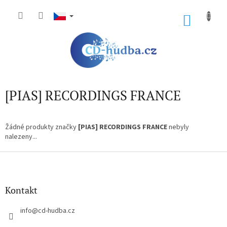
Přejít
na
NÁKU
obsah
KOŠÍK
[PIAS] RECORDINGS FRANCE
Žádné produkty značky
[PIAS] RECORDINGS FRANCE
nebyly
nalezeny...
Z
á
p
a
Kontakt
t
í
info
@
cd-hudba.cz