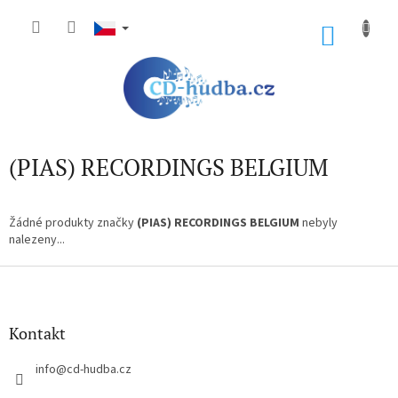
Přejít
na
NÁKU
obsah
KOŠÍK
(PIAS) RECORDINGS BELGIUM
Žádné produkty značky
(PIAS) RECORDINGS BELGIUM
nebyly
nalezeny...
Z
á
p
a
Kontakt
t
í
info
@
cd-hudba.cz