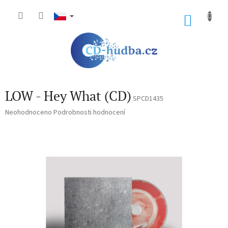
Přejít
na
NÁKU
obsah
KOŠÍK
LOW - Hey What (CD)
SPCD1435
Průměrné
Neohodnoceno
Podrobnosti hodnocení
hodnocení
produktu
je
0,0
z
5
hvězdiček.