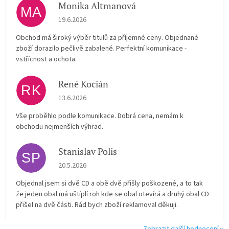
Monika Altmanová
MA
Hodnocení obchodu je 5 z 5 hvězdiček.
19.6.2026
Obchod má široký výběr titulů za příjemné ceny. Objednané
zboží dorazilo pečlivě zabalené. Perfektní komunikace -
vstřícnost a ochota.
René Kocián
RK
Hodnocení obchodu je 5 z 5 hvězdiček.
13.6.2026
Vše proběhlo podle komunikace. Dobrá cena, nemám k
obchodu nejmenších výhrad.
Stanislav Polis
SP
Hodnocení obchodu je 2 z 5 hvězdiček.
20.5.2026
Objednal jsem si dvě CD a obě dvě přišly poškozené, a to tak
že jeden obal má uštíplí roh kde se obal otevírá a druhý obal CD
přišel na dvě části. Rád bych zboží reklamoval děkuji.