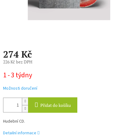
274 Kč
226 Kč bez DPH
Měrná
1 - 3 týdny
cena:
Možnosti doručení
Přidat do košíku
Hudební CD.
Detailní informace