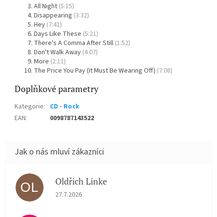
All Night
(5:15)
Disappearing
(3:32)
Hey
(7:41)
Days Like These
(5:21)
There's A Comma After Still
(1:52)
Don't Walk Away
(4:07)
More
(2:11)
The Price You Pay (It Must Be Wearing Off)
(7:08)
Doplňkové parametry
Kategorie
:
CD - Rock
EAN
:
0098787143522
Oldřich Linke
OL
Hodnocení obchodu je 5 z 5 hvězdiček.
27.7.2026