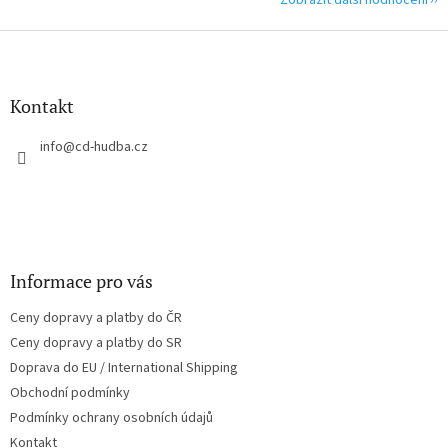
Zobrazit další hodnocení
Z
á
p
a
Kontakt
t
í
info
@
cd-hudba.cz
Informace pro vás
Ceny dopravy a platby do ČR
Ceny dopravy a platby do SR
Doprava do EU / International Shipping
Obchodní podmínky
Podmínky ochrany osobních údajů
Kontakt