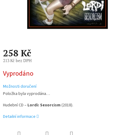
258 Kč
213 Kč bez DPH
Měrná
Vyprodáno
cena:
Možnosti doručení
Položka byla vyprodána…
Hudební CD –
Lordi: Sexorcism
(2018).
Detailní informace