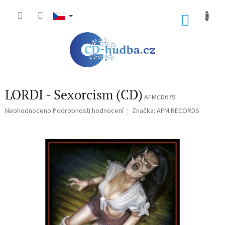
Přejít
na
NÁKU
obsah
KOŠÍK
LORDI - Sexorcism (CD)
AFMCD679
Průměrné
Neohodnoceno
Podrobnosti hodnocení
Značka:
AFM RECORDS
hodnocení
produktu
je
0,0
z
5
hvězdiček.