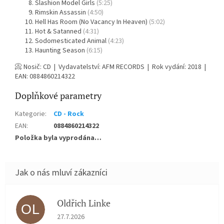
Slashion Model Girls
(5:25)
Rimskin Assassin
(4:50)
Hell Has Room (No Vacancy In Heaven)
(5:02)
Hot & Satanned
(4:31)
Sodomesticated Animal
(4:23)
Haunting Season
(6:15)
📀 Nosič: CD | Vydavatelství: AFM RECORDS | Rok vydání: 2018 |
EAN: 0884860214322
Doplňkové parametry
Kategorie
:
CD - Rock
EAN
:
0884860214322
Položka byla vyprodána…
Oldřich Linke
OL
Hodnocení obchodu je 5 z 5 hvězdiček.
27.7.2026