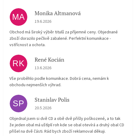
Monika Altmanová
MA
Hodnocení obchodu je 5 z 5 hvězdiček.
19.6.2026
Obchod má široký výběr titulů za příjemné ceny. Objednané
zboží dorazilo pečlivě zabalené. Perfektní komunikace -
vstřícnost a ochota.
René Kocián
RK
Hodnocení obchodu je 5 z 5 hvězdiček.
13.6.2026
Vše proběhlo podle komunikace. Dobrá cena, nemám k
obchodu nejmenších výhrad.
Stanislav Polis
SP
Hodnocení obchodu je 2 z 5 hvězdiček.
20.5.2026
Objednal jsem si dvě CD a obě dvě přišly poškozené, a to tak
že jeden obal má uštíplí roh kde se obal otevírá a druhý obal CD
přišel na dvě části. Rád bych zboží reklamoval děkuji.