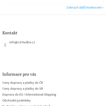
Zobrazit další hodnocení
Z
á
p
a
Kontakt
t
í
info
@
cd-hudba.cz
Informace pro vás
Ceny dopravy a platby do ČR
Ceny dopravy a platby do SR
Doprava do EU / International Shipping
Obchodní podmínky