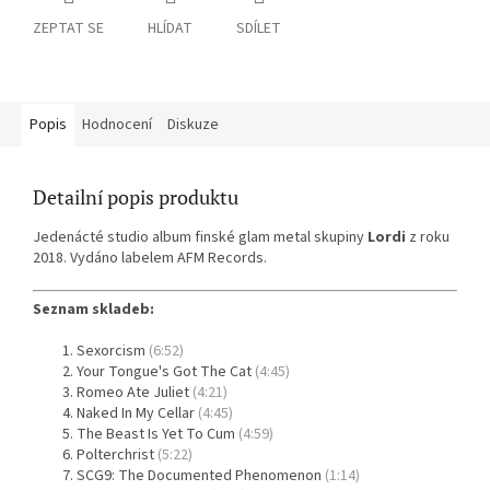
ZEPTAT SE
HLÍDAT
SDÍLET
Popis
Hodnocení
Diskuze
Detailní popis produktu
Jedenácté studio album finské glam metal skupiny
Lordi
z roku
2018. Vydáno labelem AFM Records.
Seznam skladeb:
Sexorcism
(6:52)
Your Tongue's Got The Cat
(4:45)
Romeo Ate Juliet
(4:21)
Naked In My Cellar
(4:45)
The Beast Is Yet To Cum
(4:59)
Polterchrist
(5:22)
SCG9: The Documented Phenomenon
(1:14)