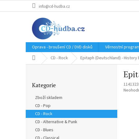
Přejít
info@cd-hudba.cz
na
obsah
Oprava - broušení CD / DVD disků
Věrnostní progra
Domů
CD - Rock
Epitaph (Deutschland) - History 
P
Epit
o
Přeskočit
s
Kategorie
1141323
kategorie
t
Průměr
Neohod
r
hodnoce
Zboží skladem
a
produkt
CD - Pop
n
je
0,0
CD - Rock
n
z
í
CD - Alternative & Punk
5
p
CD - Blues
hvězdič
a
CD - Classical