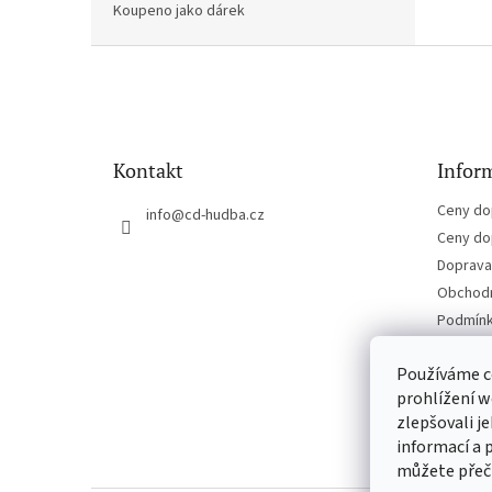
Koupeno jako dárek
Z
á
p
a
t
Kontakt
Inform
í
Ceny do
info
@
cd-hudba.cz
Ceny do
Doprava 
Obchodn
Podmínk
Kontakt
Používáme c
prohlížení w
zlepšovali j
informací a 
můžete přeč