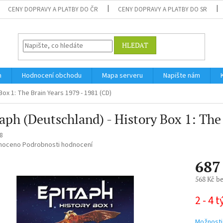
CENY DOPRAVY A PLATBY DO ČR
CENY DOPRAVY A PLATBY DO SR
HLEDAT
m
Hodnocení obchodu
Mapa serveru
Napište nám
Box 1: The Brain Years 1979 - 1981 (CD)
aph (Deutschland) - History Box 1: The
8
né
noceno
Podrobnosti hodnocení
ní
687
u
568 Kč b
Měrná
2 - 4 
cena:
ek.
Možnosti