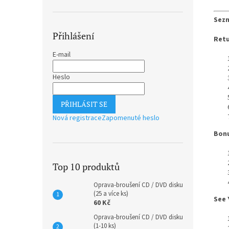
Sezn
Přihlášení
Retu
E-mail
Heslo
PŘIHLÁSIT SE
Nová registrace
Zapomenuté heslo
Bon
Top 10 produktů
Oprava-broušení CD / DVD disku
(25 a více ks)
See 
60 Kč
Oprava-broušení CD / DVD disku
(1-10 ks)