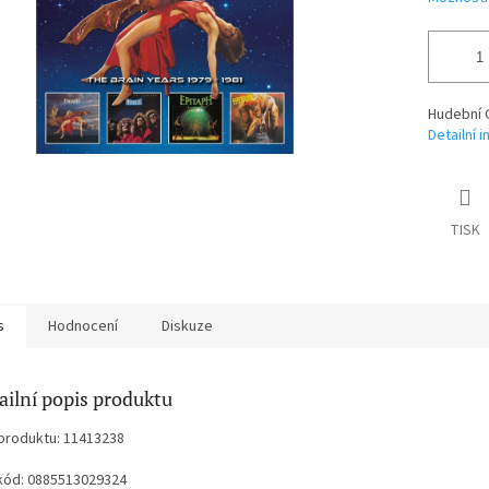
Hudební 
Detailní 
TISK
s
Hodnocení
Diskuze
ailní popis produktu
produktu: 11413238
kód: 0885513029324