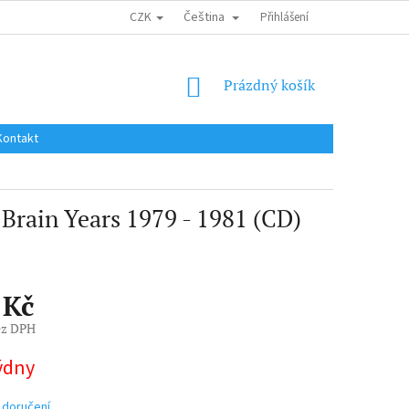
CZK
Čeština
DOPRAVA DO EU / INTERNATIONAL SHIPPING
Přihlášení
OBCHODNÍ PODMÍNKY
NÁKUPNÍ
Prázdný košík
KOŠÍK
Kontakt
 Brain Years 1979 - 1981 (CD)
 Kč
ez DPH
týdny
 doručení