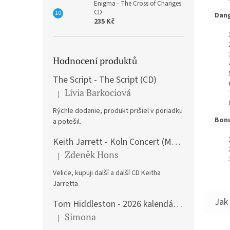
Enigma - The Cross of Changes
CD
Dang
235 Kč
Hodnocení produktů
The Script - The Script (CD)
Lívia Barkociová
|
Hodnocení produktu je 5 z 5 hvězdiček.
Rýchle dodanie, produkt prišiel v poriadku
Bon
a potešil.
Keith Jarrett - Koln Concert (Music CD)
Zdeněk Hons
|
Hodnocení produktu je 5 z 5 hvězdiček.
Velice, kupuji další a další CD Keitha
Jarretta
Tom Hiddleston - 2026 kalendář A3
Simona
|
Hodnocení produktu je 5 z 5 hvězdiček.