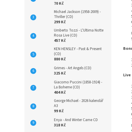
70 Kč
Michael Jackson (1958-2009) -
Thriller (CD)
299 Kč
Umberto Tozzi - L'Ultima Notte
Rosa Live (CD)
457 Kč
Bon
KEN HENSLEY - Past & Present
(CD)
880 Kč
Grimes - Art Angels (CD)
325 Kč
Live
Giacomo Puccini (1858-1924) -
La Boheme (CD)
404 Kč
George Michael - 2026 kalendář
A3
99 Kč
Enya - And Winter Came CD
318 Kč