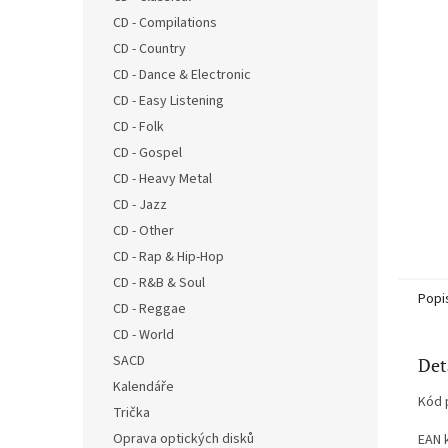
n
CD - Compilations
e
CD - Country
l
CD - Dance & Electronic
CD - Easy Listening
CD - Folk
CD - Gospel
CD - Heavy Metal
CD - Jazz
CD - Other
CD - Rap & Hip-Hop
CD - R&B & Soul
Popi
CD - Reggae
CD - World
SACD
Det
Kalendáře
Kód 
Trička
Oprava optických disků
EAN 