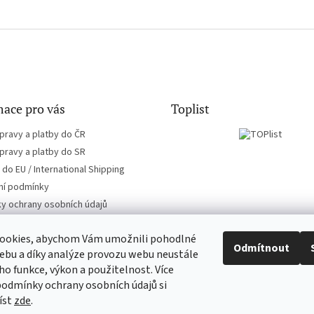
ace pro vás
Toplist
pravy a platby do ČR
pravy a platby do SR
do EU / International Shipping
í podmínky
y ochrany osobních údajů
ookies, abychom Vám umožnili pohodlné
Odmítnout
ebu a díky analýze provozu webu neustále
eho funkce, výkon a použitelnost. Více
EN-filmy.cz
CD-Soundtrack.cz
podmínky ochrany osobních údajů si
íst
zde
.