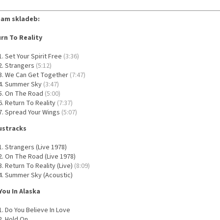
am skladeb:
rn To Reality
Set Your Spirit Free
(3:36)
Strangers
(5:12)
We Can Get Together
(7:47)
Summer Sky
(3:47)
On The Road
(5:00)
Return To Reality
(7:37)
Spread Your Wings
(5:07)
ustracks
Strangers (Live 1978)
On The Road (Live 1978)
Return To Reality (Live)
(8:09)
Summer Sky (Acoustic)
You In Alaska
Do You Believe In Love
Hold On