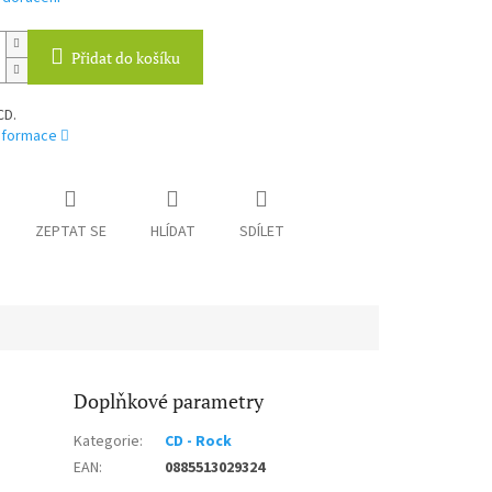
Přidat do košíku
CD.
informace
ZEPTAT SE
HLÍDAT
SDÍLET
Doplňkové parametry
Kategorie
:
CD - Rock
EAN
:
0885513029324