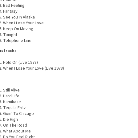
Bad Feeling
Fantasy
See You In Alaska
When I Lose Your Love
Keep On Moving
Tonight
Telephone Line
ustracks
Hold On (Live 1978)
When I Lose Your Love (Live 1978)
Still Alive
Hard Life
Kamikaze
Tequila Fritz
Goin' To Chicago
Die High
On The Road
What About Me
Do You Feel Right