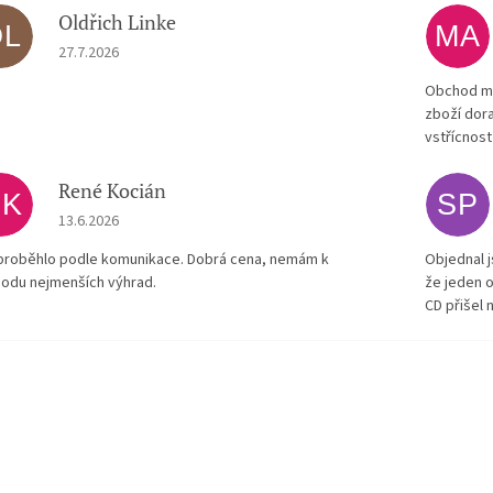
Oldřich Linke
OL
MA
Hodnocení obchodu je 5 z 5 hvězdiček.
27.7.2026
Obchod má
zboží dora
vstřícnost
René Kocián
RK
SP
Hodnocení obchodu je 5 z 5 hvězdiček.
13.6.2026
proběhlo podle komunikace. Dobrá cena, nemám k
Objednal j
odu nejmenších výhrad.
že jeden o
CD přišel 