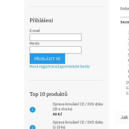
Datu
Přihlášení
Sezn
E-mail
Heslo
PŘIHLÁSIT SE
Nová registrace
Zapomenuté heslo
Top 10 produktů
Oprava-broušení CD / DVD disku
(25 a více ks)
60 Kč
Oprava-broušení CD / DVD disku
(1-10 ks)