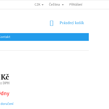
CZK
Čeština
DOPRAVA DO EU / INTERNATIONAL SHIPPING
Přihlášení
OBCHODNÍ PODMÍNKY
NÁKUPNÍ
Prázdný košík
KOŠÍK
Kontakt
 Kč
ez DPH
týdny
 doručení