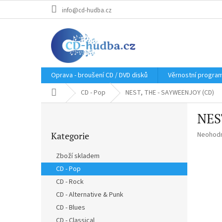
Přejít
info@cd-hudba.cz
na
obsah
Oprava - broušení CD / DVD disků
Věrnostní progra
Domů
CD - Pop
NEST, THE - SAYWEENJOY (CD)
P
NES
o
Přeskočit
s
Průměr
Kategorie
Neohod
kategorie
t
hodnoce
r
produkt
Zboží skladem
a
je
CD - Pop
n
0,0
z
CD - Rock
n
5
í
CD - Alternative & Punk
hvězdič
p
CD - Blues
a
CD - Classical