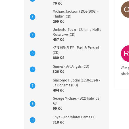
70 Kč
Michael Jackson (1958-2009) -
Thriller (CD)
299 Kč
Umberto Tozzi - L'Ultima Notte
Rosa Live (CD)
457 Kč
KEN HENSLEY - Past & Present
(CD)
880 Kč
Grimes - Art Angels (CD)
Vše 
326 Kč
obch
Giacomo Puccini (1858-1924) -
La Boheme (CD)
404 Kč
George Michael - 2026 kalendář
A3
99 Kč
Enya - And Winter Came CD
318 Kč