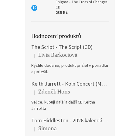
Enigma - The Cross of Changes
CD
235 Kč
Hodnocení produktů
The Script - The Script (CD)
Lívia Barkociová
|
Hodnocení produktu je 5 z 5 hvězdiček.
Rýchle dodanie, produkt prišiel v poriadku
a potešil.
Keith Jarrett - Koln Concert (Music CD)
Zdeněk Hons
|
Hodnocení produktu je 5 z 5 hvězdiček.
Velice, kupuji další a další CD Keitha
Jarretta
Tom Hiddleston - 2026 kalendář A3
Simona
|
Hodnocení produktu je 5 z 5 hvězdiček.