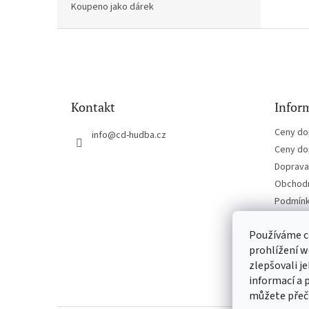
Koupeno jako dárek
Z
á
p
a
t
Kontakt
Inform
í
Ceny do
info
@
cd-hudba.cz
Ceny do
Doprava 
Obchodn
Podmínk
Kontakt
Používáme c
prohlížení w
zlepšovali j
informací a 
můžete přeč