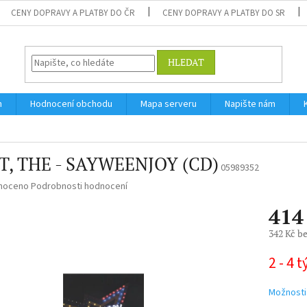
CENY DOPRAVY A PLATBY DO ČR
CENY DOPRAVY A PLATBY DO SR
HLEDAT
m
Hodnocení obchodu
Mapa serveru
Napište nám
T, THE - SAYWEENJOY (CD)
05989352
né
noceno
Podrobnosti hodnocení
ní
414
u
342 Kč b
Měrná
2 - 4 
cena:
ek.
Možnosti