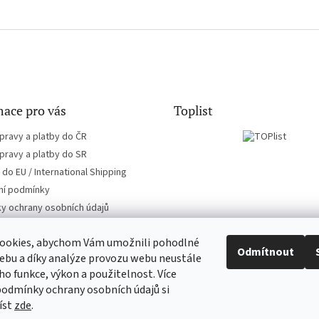
ace pro vás
Toplist
pravy a platby do ČR
pravy a platby do SR
do EU / International Shipping
í podmínky
y ochrany osobních údajů
ookies, abychom Vám umožnili pohodlné
Odmítnout
ebu a díky analýze provozu webu neustále
eho funkce, výkon a použitelnost. Více
EN-filmy.cz
CD-Soundtrack.cz
podmínky ochrany osobních údajů si
íst
zde
.