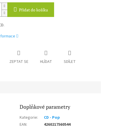
Přidat do košíku
CD.
informace
ZEPTAT SE
HLÍDAT
SDÍLET
Doplňkové parametry
Kategorie
:
CD - Pop
EAN
:
4260217560544