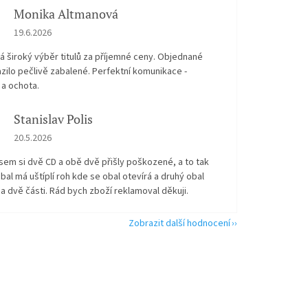
Monika Altmanová
Hodnocení obchodu je 5 z 5 hvězdiček.
19.6.2026
 široký výběr titulů za příjemné ceny. Objednané
zilo pečlivě zabalené. Perfektní komunikace -
 a ochota.
Stanislav Polis
Hodnocení obchodu je 2 z 5 hvězdiček.
20.5.2026
sem si dvě CD a obě dvě přišly poškozené, a to tak
bal má uštíplí roh kde se obal otevírá a druhý obal
na dvě části. Rád bych zboží reklamoval děkuji.
Zobrazit další hodnocení