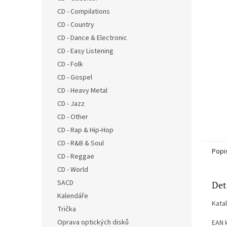
n
CD - Compilations
e
CD - Country
l
CD - Dance & Electronic
CD - Easy Listening
CD - Folk
CD - Gospel
CD - Heavy Metal
CD - Jazz
CD - Other
CD - Rap & Hip-Hop
CD - R&B & Soul
Popi
CD - Reggae
CD - World
SACD
Det
Kalendáře
Kata
Trička
Oprava optických disků
EAN 