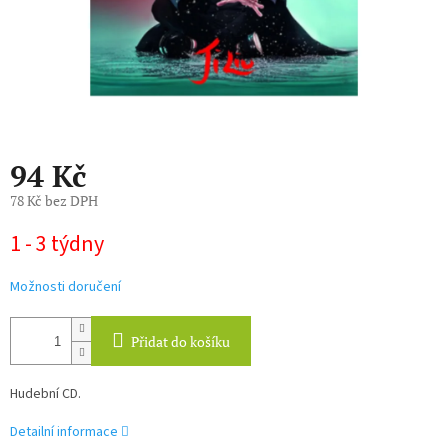
94 Kč
78 Kč bez DPH
Měrná
1 - 3 týdny
cena:
Možnosti doručení
Přidat do košíku
Hudební CD.
Detailní informace