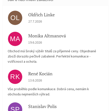
Oldřich Linke
OL
Hodnocení obchodu je 5 z 5 hvězdiček.
27.7.2026
Monika Altmanová
MA
Hodnocení obchodu je 5 z 5 hvězdiček.
19.6.2026
Obchod má široký výběr titulů za příjemné ceny. Objednané
zboží dorazilo pečlivě zabalené. Perfektní komunikace -
vstřícnost a ochota.
René Kocián
RK
Hodnocení obchodu je 5 z 5 hvězdiček.
13.6.2026
Vše proběhlo podle komunikace. Dobrá cena, nemám k
obchodu nejmenších výhrad.
Stanislav Polis
SP