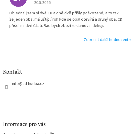
Hodnocení obchodu je 2 z 5 hvězdiček.
20.5.2026
Objednal jsem si dvě CD a obě dvě přišly poškozené, a to tak
že jeden obal má uštíplí roh kde se obal otevírá a druhý obal CD
přišel na dvě části. Rád bych zboží reklamoval děkuji.
Zobrazit další hodnocení
Z
á
p
a
Kontakt
t
í
info
@
cd-hudba.cz
Informace pro vás