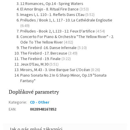
12 Romances, Op.14 - Spring Waters
El Amor Brujo - 8. Ritual Fire Dance
(3:53)
Images I, L. 110 - 1. Reflets Dans L'Eau
(5:52)
Préludes / Book 1, L. 117 - 10. La Cathédrale Engloutie
(6:49)
Préludes - Book 2, L.123 - 12. Feux D'artifice
(4:54)
Concerto For Piano & Orchestra "The Yellow River" - 2.
Ode To The Yellow River
(4:02)
The Firebird -16. Danse Infernale
(5:10)
The Firebird - 17. Berceuse
(3:49)
The Firebird - 19. Finale
(3:22)
Jeux D'Eau, M.30
(5:51)
Miroirs, M.43 - 3. Une Barque Sur L'Océan
(8:26)
Piano Sonata No.2 In G Sharp Minor, Op.19 "Sonata
Fantasy"
Doplňkové parametry
Kategorie
:
CD - Other
EAN
:
0028948167852