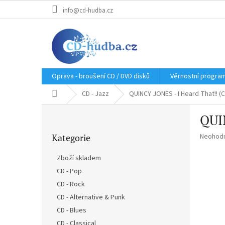
Přejít
info@cd-hudba.cz
na
obsah
Oprava - broušení CD / DVD disků
Věrnostní progra
Domů
CD - Jazz
QUINCY JONES - I Heard That!! (
P
QUIN
o
Přeskočit
s
Průměr
Kategorie
Neohod
kategorie
t
hodnoce
r
produkt
Zboží skladem
a
je
CD - Pop
n
0,0
z
CD - Rock
n
5
í
CD - Alternative & Punk
hvězdič
p
CD - Blues
a
CD - Classical