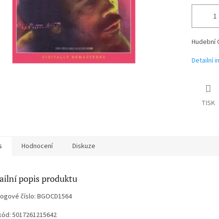
Hudební 
Detailní 
TISK
s
Hodnocení
Diskuze
ailní popis produktu
logové číslo: BGOCD1564
kód: 5017261215642