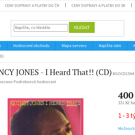
CENY DOPRAVY A PLATBY DO ČR
CENY DOPRAVY A PLATBY DO SR
HLEDAT
m
Hodnocení obchodu
Mapa serveru
Napište nám
CD)
CY JONES - I Heard That!! (CD)
BGOCD1564
né
noceno
Podrobnosti hodnocení
ní
400
u
331 Kč b
Měrná
1 - 3 
cena:
ek.
Možnosti