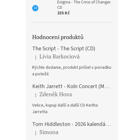
Enigma - The Cross of Changes
CD
235 Kč
Hodnocení produktů
The Script - The Script (CD)
Lívia Barkociová
|
Hodnocení produktu je 5 z 5 hvězdiček.
Rýchle dodanie, produkt prišiel v poriadku
a potešil.
Keith Jarrett - Koln Concert (Music CD)
Zdeněk Hons
|
Hodnocení produktu je 5 z 5 hvězdiček.
Velice, kupuji další a další CD Keitha
Jarretta
Tom Hiddleston - 2026 kalendář A3
Simona
|
Hodnocení produktu je 5 z 5 hvězdiček.