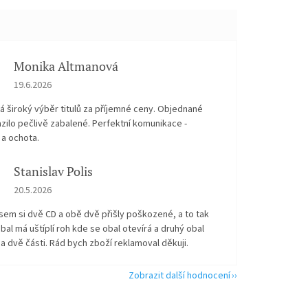
Monika Altmanová
Hodnocení obchodu je 5 z 5 hvězdiček.
19.6.2026
 široký výběr titulů za příjemné ceny. Objednané
zilo pečlivě zabalené. Perfektní komunikace -
 a ochota.
Stanislav Polis
Hodnocení obchodu je 2 z 5 hvězdiček.
20.5.2026
sem si dvě CD a obě dvě přišly poškozené, a to tak
bal má uštíplí roh kde se obal otevírá a druhý obal
na dvě části. Rád bych zboží reklamoval děkuji.
Zobrazit další hodnocení