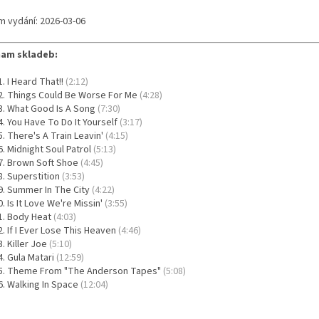
m vydání: 2026-03-06
am skladeb:
I Heard That!!
(2:12)
Things Could Be Worse For Me
(4:28)
What Good Is A Song
(7:30)
You Have To Do It Yourself
(3:17)
There's A Train Leavin'
(4:15)
Midnight Soul Patrol
(5:13)
Brown Soft Shoe
(4:45)
Superstition
(3:53)
Summer In The City
(4:22)
Is It Love We're Missin'
(3:55)
Body Heat
(4:03)
If I Ever Lose This Heaven
(4:46)
Killer Joe
(5:10)
Gula Matari
(12:59)
Theme From "The Anderson Tapes"
(5:08)
Walking In Space
(12:04)