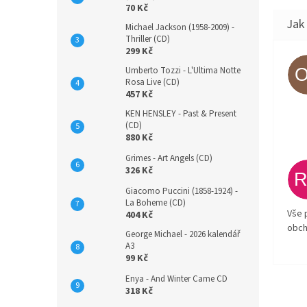
70 Kč
Michael Jackson (1958-2009) -
Thriller (CD)
299 Kč
Umberto Tozzi - L'Ultima Notte
Rosa Live (CD)
457 Kč
KEN HENSLEY - Past & Present
(CD)
880 Kč
Grimes - Art Angels (CD)
326 Kč
Giacomo Puccini (1858-1924) -
La Boheme (CD)
Vše 
404 Kč
obch
George Michael - 2026 kalendář
A3
99 Kč
Enya - And Winter Came CD
318 Kč