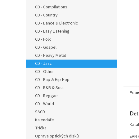
n
CD - Compilations
e
CD - Country
l
CD - Dance & Electronic
CD - Easy Listening
CD - Folk
CD - Gospel
CD - Heavy Metal
CD - Jazz
CD - Other
CD - Rap & Hip-Hop
CD - R&B & Soul
Popi
CD - Reggae
CD - World
SACD
Det
Kalendáře
Kata
Trička
Oprava optických disků
EAN 