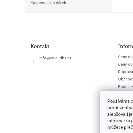
Koupeno jako dárek
Z
á
p
a
t
Kontakt
Inform
í
Ceny do
info
@
cd-hudba.cz
Ceny do
Doprava 
Obchodn
Podmínk
Kontakt
Používáme c
prohlížení w
zlepšovali j
informací a 
můžete přeč