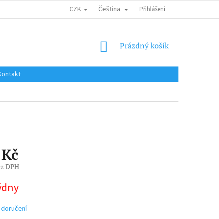
CZK
Čeština
DOPRAVA DO EU / INTERNATIONAL SHIPPING
Přihlášení
OBCHODNÍ PODMÍNKY
NÁKUPNÍ
Prázdný košík
KOŠÍK
Kontakt
 Kč
ez DPH
týdny
 doručení