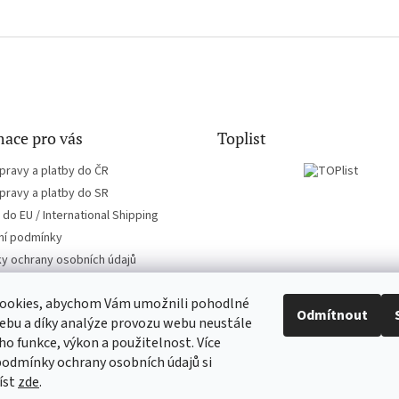
ace pro vás
Toplist
pravy a platby do ČR
pravy a platby do SR
do EU / International Shipping
í podmínky
y ochrany osobních údajů
ookies, abychom Vám umožnili pohodlné
Odmítnout
ebu a díky analýze provozu webu neustále
eho funkce, výkon a použitelnost. Více
EN-filmy.cz
CD-Soundtrack.cz
podmínky ochrany osobních údajů si
íst
zde
.