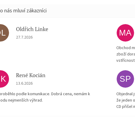
Oldřich Linke
OL
MA
Hodnocení obchodu je 5 z 5 hvězdiček.
27.7.2026
Obchod má
zboží dora
vstřícnost
René Kocián
RK
SP
Hodnocení obchodu je 5 z 5 hvězdiček.
13.6.2026
proběhlo podle komunikace. Dobrá cena, nemám k
Objednal j
odu nejmenších výhrad.
že jeden o
CD přišel 