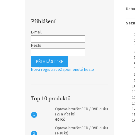
Datu
Přihlášení
Sezn
E-mail
Heslo
PŘIHLÁSIT SE
Nová registrace
Zapomenuté heslo
Top 10 produktů
Oprava-broušení CD / DVD disku
(25 a více ks)
60 Kč
Oprava-broušení CD / DVD disku
(1-10 ks)