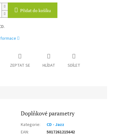
Přidat do košíku
CD.
informace
ZEPTAT SE
HLÍDAT
SDÍLET
Doplňkové parametry
Kategorie
:
CD - Jazz
EAN
:
5017261215642