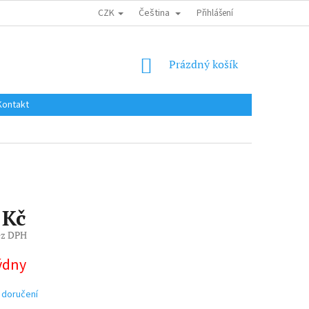
CZK
Čeština
DOPRAVA DO EU / INTERNATIONAL SHIPPING
Přihlášení
OBCHODNÍ PODMÍNKY
NÁKUPNÍ
Prázdný košík
KOŠÍK
Kontakt
 Kč
ez DPH
týdny
 doručení