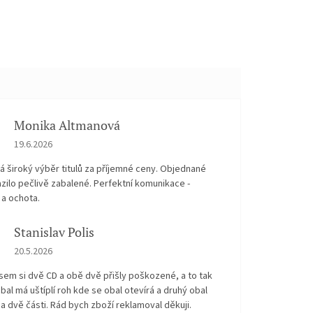
Monika Altmanová
Hodnocení obchodu je 5 z 5 hvězdiček.
19.6.2026
 široký výběr titulů za příjemné ceny. Objednané
zilo pečlivě zabalené. Perfektní komunikace -
 a ochota.
Stanislav Polis
Hodnocení obchodu je 2 z 5 hvězdiček.
20.5.2026
sem si dvě CD a obě dvě přišly poškozené, a to tak
bal má uštíplí roh kde se obal otevírá a druhý obal
na dvě části. Rád bych zboží reklamoval děkuji.