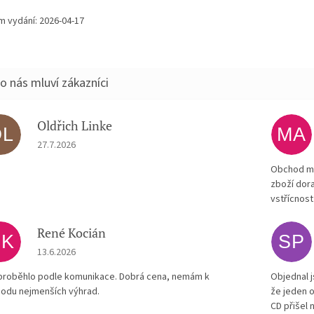
m vydání: 2026-04-17
Oldřich Linke
OL
MA
Hodnocení obchodu je 5 z 5 hvězdiček.
27.7.2026
Obchod má
zboží dora
vstřícnost
René Kocián
RK
SP
Hodnocení obchodu je 5 z 5 hvězdiček.
13.6.2026
proběhlo podle komunikace. Dobrá cena, nemám k
Objednal j
odu nejmenších výhrad.
že jeden o
CD přišel 