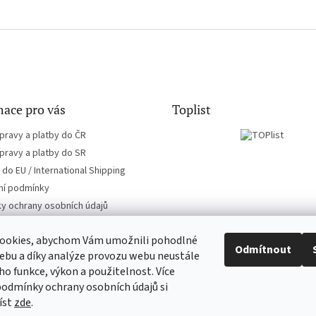
ace pro vás
Toplist
pravy a platby do ČR
pravy a platby do SR
do EU / International Shipping
í podmínky
y ochrany osobních údajů
ookies, abychom Vám umožnili pohodlné
Odmítnout
ebu a díky analýze provozu webu neustále
eho funkce, výkon a použitelnost. Více
EN-filmy.cz
CD-Soundtrack.cz
podmínky ochrany osobních údajů si
íst
zde
.