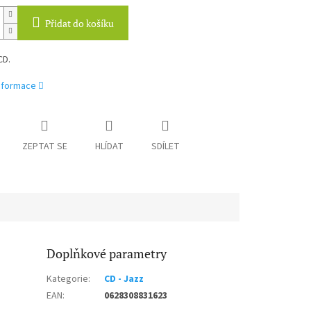
Přidat do košíku
CD.
informace
ZEPTAT SE
HLÍDAT
SDÍLET
Doplňkové parametry
Kategorie
:
CD - Jazz
EAN
:
0628308831623