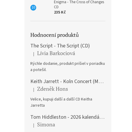
Enigma - The Cross of Changes
CD
235 Kč
Hodnocení produktů
The Script - The Script (CD)
Lívia Barkociová
|
Hodnocení produktu je 5 z 5 hvězdiček.
Rýchle dodanie, produkt prišiel v poriadku
a potešil.
Keith Jarrett - Koln Concert (Music CD)
Zdeněk Hons
|
Hodnocení produktu je 5 z 5 hvězdiček.
Velice, kupuji další a další CD Keitha
Jarretta
Tom Hiddleston - 2026 kalendář A3
Simona
|
Hodnocení produktu je 5 z 5 hvězdiček.