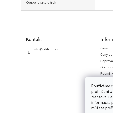
Koupeno jako dárek
Z
á
p
a
t
Kontakt
Inform
í
Ceny do
info
@
cd-hudba.cz
Ceny do
Doprava 
Obchodn
Podmínk
Kontakt
Používáme c
prohlížení w
zlepšovali j
informací a 
můžete přeč