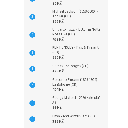
70 Kč
Michael Jackson (1958-2009) -
Thriller (CD)
299 Kč
Umberto Tozzi - L'Ultima Notte
Rosa Live (CD)
457 Kč
KEN HENSLEY - Past & Present
(CD)
880 Kč
Grimes - Art Angels (CD)
326 Kč
Giacomo Puccini (1858-1924) -
La Boheme (CD)
404 Kč
George Michael - 2026 kalendář
A3
99 Kč
Enya - And Winter Came CD
318 Kč