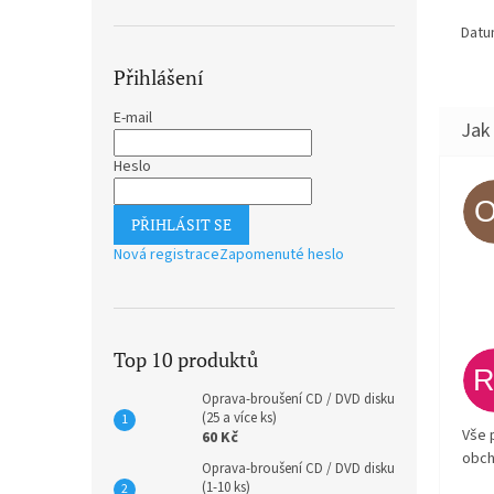
Datu
Přihlášení
E-mail
Heslo
PŘIHLÁSIT SE
Nová registrace
Zapomenuté heslo
Top 10 produktů
Oprava-broušení CD / DVD disku
(25 a více ks)
Vše 
60 Kč
obch
Oprava-broušení CD / DVD disku
(1-10 ks)