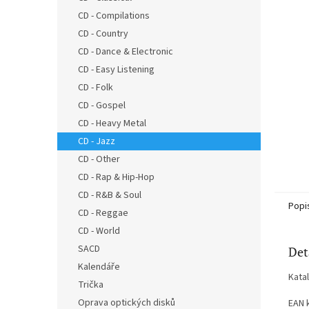
n
CD - Compilations
e
CD - Country
l
CD - Dance & Electronic
CD - Easy Listening
CD - Folk
CD - Gospel
CD - Heavy Metal
CD - Jazz
CD - Other
CD - Rap & Hip-Hop
CD - R&B & Soul
Popi
CD - Reggae
CD - World
SACD
Det
Kalendáře
Kata
Trička
Oprava optických disků
EAN 