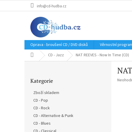
Přejít
info@cd-hudba.cz
na
obsah
Oprava - broušení CD / DVD disků
Věrnostní progra
Domů
CD - Jazz
NAT REEVES - Now In Time (CD)
P
NAT
o
Přeskočit
s
Průměr
Kategorie
Neohod
kategorie
t
hodnoce
r
produkt
Zboží skladem
a
je
CD - Pop
n
0,0
z
CD - Rock
n
5
í
CD - Alternative & Punk
hvězdič
p
CD - Blues
a
CD - Classical