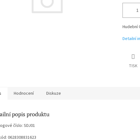
Hudební 
Detailní 
TISK
s
Hodnocení
Diskuze
ailní popis produktu
logové číslo: SDJ01
kód: 0628308831623