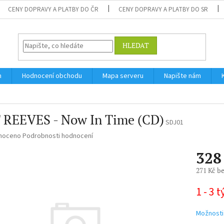
CENY DOPRAVY A PLATBY DO ČR
CENY DOPRAVY A PLATBY DO SR
HLEDAT
m
Hodnocení obchodu
Mapa serveru
Napište nám
 REEVES - Now In Time (CD)
SDJ01
né
noceno
Podrobnosti hodnocení
ní
328
u
271 Kč b
Měrná
1 - 3 
cena:
ek.
Možnosti