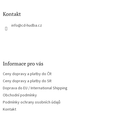
á
p
a
Kontakt
t
í
info
@
cd-hudba.cz
Informace pro vás
Ceny dopravy a platby do ČR
Ceny dopravy a platby do SR
Doprava do EU / International Shipping
Obchodní podmínky
Podmínky ochrany osobních údajů
Kontakt