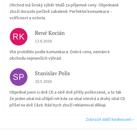
Obchod má široký výběr titulů za příjemné ceny. Objednané
zboží dorazilo pečlivě zabalené. Perfektní komunikace -
vstřícnost a ochota.
René Kocián
RK
Hodnocení obchodu je 5 z 5 hvězdiček.
13.6.2026
Vše proběhlo podle komunikace. Dobrá cena, nemám k
obchodu nejmenších výhrad.
Stanislav Polis
SP
Hodnocení obchodu je 2 z 5 hvězdiček.
20.5.2026
Objednal jsem si dvě CD a obě dvě přišly poškozené, a to tak
že jeden obal má uštíplí roh kde se obal otevírá a druhý obal CD
přišel na dvě části. Rád bych zboží reklamoval děkuji.
Zobrazit další hodnocení
Z