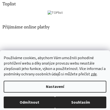
Toplist
Přijímáme online platby
Používáme cookies, abychom Vám umožnili pohodlné
EN-filmy.cz
CD-Soundtrack.cz
prohlížení webu a díky analýze provozu webu neustále
zlepšovali jeho funkce, výkon a použitelnost. Více informací a
podmínky ochrany osobních údajů si můžete přečíst
zde
.
Vytvořil Shoptet
Nastavení
Copyright 2026
CD-hudba.cz
. Všechna práva vyhrazena.
Upravit
Odmítnout
Souhlasím
nastavení cookies