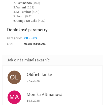
Caminando
(4:47)
Variant
(6:11)
Mi Tambor
(4:23)
Suuru
(6:42)
Congo No Calla
(4:32)
Doplňkové parametry
Kategorie
:
CD - Jazz
EAN
:
0198846166001
Oldřich Linke
OL
Hodnocení obchodu je 5 z 5 hvězdiček.
27.7.2026
Monika Altmanová
MA
Hodnocení obchodu je 5 z 5 hvězdiček.
19.6.2026