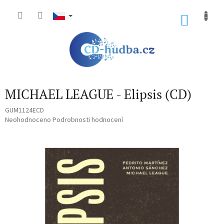
Přejít
na
NÁKU
obsah
KOŠÍK
MICHAEL LEAGUE - Elipsis (CD)
GUM1124ECD
Průměrné
Neohodnoceno
Podrobnosti hodnocení
hodnocení
produktu
je
0,0
z
5
hvězdiček.