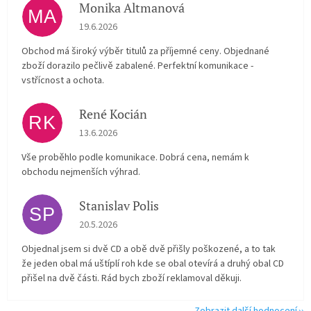
Monika Altmanová
MA
Hodnocení obchodu je 5 z 5 hvězdiček.
19.6.2026
Obchod má široký výběr titulů za příjemné ceny. Objednané
zboží dorazilo pečlivě zabalené. Perfektní komunikace -
vstřícnost a ochota.
René Kocián
RK
Hodnocení obchodu je 5 z 5 hvězdiček.
13.6.2026
Vše proběhlo podle komunikace. Dobrá cena, nemám k
obchodu nejmenších výhrad.
Stanislav Polis
SP
Hodnocení obchodu je 2 z 5 hvězdiček.
20.5.2026
Objednal jsem si dvě CD a obě dvě přišly poškozené, a to tak
že jeden obal má uštíplí roh kde se obal otevírá a druhý obal CD
přišel na dvě části. Rád bych zboží reklamoval děkuji.