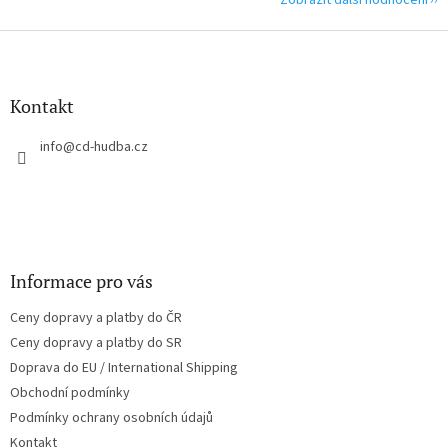
Zobrazit další hodnocení
Z
á
p
a
Kontakt
t
í
info
@
cd-hudba.cz
Informace pro vás
Ceny dopravy a platby do ČR
Ceny dopravy a platby do SR
Doprava do EU / International Shipping
Obchodní podmínky
Podmínky ochrany osobních údajů
Kontakt