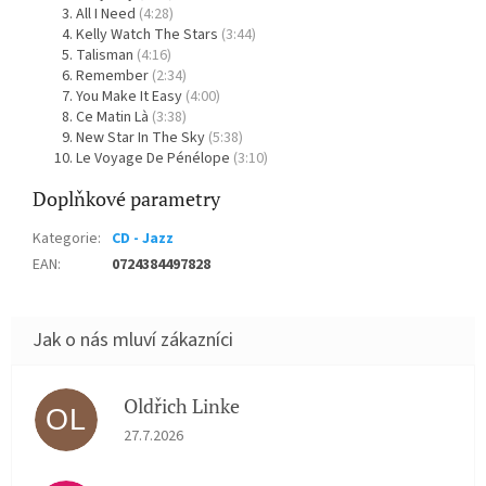
All I Need
(4:28)
Kelly Watch The Stars
(3:44)
Talisman
(4:16)
Remember
(2:34)
You Make It Easy
(4:00)
Ce Matin Là
(3:38)
New Star In The Sky
(5:38)
Le Voyage De Pénélope
(3:10)
Doplňkové parametry
Kategorie
:
CD - Jazz
EAN
:
0724384497828
Oldřich Linke
OL
Hodnocení obchodu je 5 z 5 hvězdiček.
27.7.2026