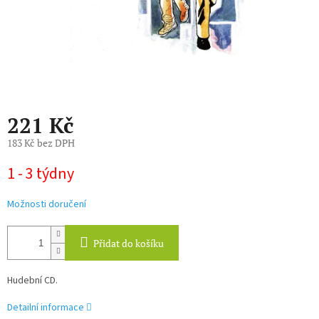
221 Kč
183 Kč bez DPH
Měrná
1 - 3 týdny
cena:
Možnosti doručení
Přidat do košíku
Hudební CD.
Detailní informace