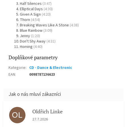
Half Silences
(3:47)
Elliptical Days
(4:30)
Given A Sign
(4:20)
Thorn
(4:54)
Breaking Waves Like A Stone
(4:38)
Blue Rainbow
(3:09)
Jenny
(1:20)
Don't Shy Away
(4:31)
Homing
(4:40)
Doplňkové parametry
Kategorie
:
CD - Dance & Electronic
EAN
:
0098787136623
Oldřich Linke
OL
Hodnocení obchodu je 5 z 5 hvězdiček.
27.7.2026