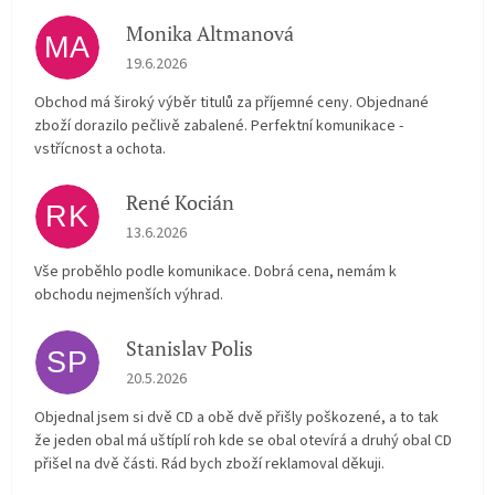
Monika Altmanová
MA
Hodnocení obchodu je 5 z 5 hvězdiček.
19.6.2026
Obchod má široký výběr titulů za příjemné ceny. Objednané
zboží dorazilo pečlivě zabalené. Perfektní komunikace -
vstřícnost a ochota.
René Kocián
RK
Hodnocení obchodu je 5 z 5 hvězdiček.
13.6.2026
Vše proběhlo podle komunikace. Dobrá cena, nemám k
obchodu nejmenších výhrad.
Stanislav Polis
SP
Hodnocení obchodu je 2 z 5 hvězdiček.
20.5.2026
Objednal jsem si dvě CD a obě dvě přišly poškozené, a to tak
že jeden obal má uštíplí roh kde se obal otevírá a druhý obal CD
přišel na dvě části. Rád bych zboží reklamoval děkuji.