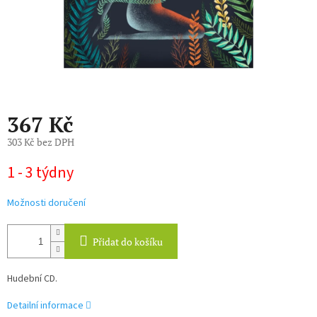
367 Kč
303 Kč bez DPH
Měrná
1 - 3 týdny
cena:
Možnosti doručení
Přidat do košíku
Hudební CD.
Detailní informace