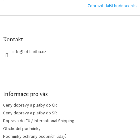
Zobrazit další hodnocení
Z
á
p
a
Kontakt
t
í
info
@
cd-hudba.cz
Informace pro vás
Ceny dopravy a platby do ČR
Ceny dopravy a platby do SR
Doprava do EU / International Shipping
Obchodní podmínky
Podmínky ochrany osobních údajů