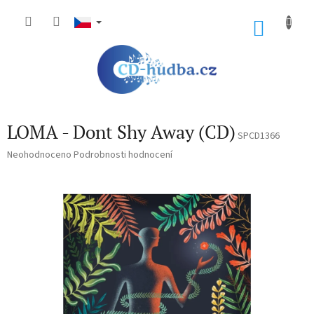
Přejít
na
NÁKU
obsah
KOŠÍK
LOMA - Dont Shy Away (CD)
SPCD1366
Průměrné
Neohodnoceno
Podrobnosti hodnocení
hodnocení
produktu
je
0,0
z
5
hvězdiček.