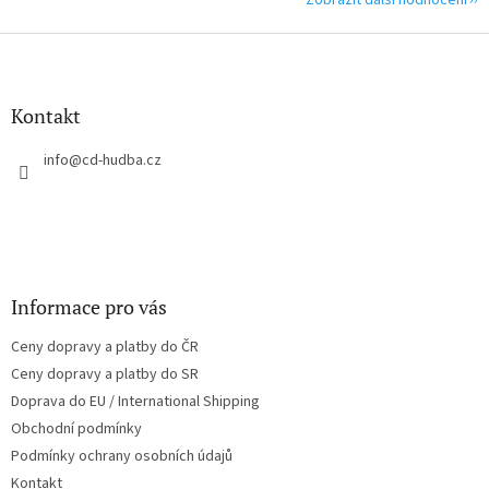
Zobrazit další hodnocení
Z
á
p
a
Kontakt
t
í
info
@
cd-hudba.cz
Informace pro vás
Ceny dopravy a platby do ČR
Ceny dopravy a platby do SR
Doprava do EU / International Shipping
Obchodní podmínky
Podmínky ochrany osobních údajů
Kontakt