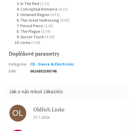
In The Red
(2:22)
Conceptual Romance
(4:32)
Untamed Region
(4:52)
The Great Undressing
(4:00)
Period Piece
(2:42)
The Plague
(5:58)
Secret Touch
(4:39)
Lorna
(2:06)
Doplňkové parametry
Kategorie
:
CD - Dance & Electronic
EAN
:
0616892388746
Oldřich Linke
OL
Hodnocení obchodu je 5 z 5 hvězdiček.
27.7.2026