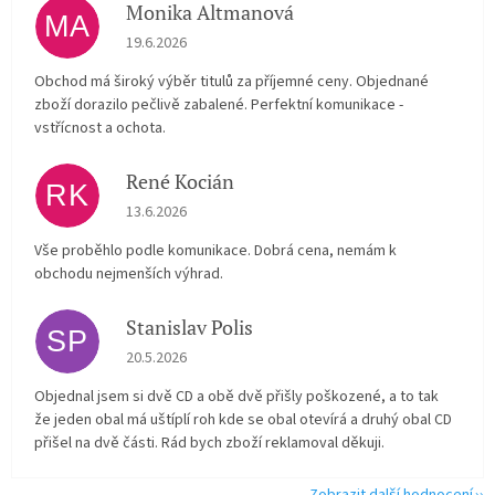
Monika Altmanová
MA
Hodnocení obchodu je 5 z 5 hvězdiček.
19.6.2026
Obchod má široký výběr titulů za příjemné ceny. Objednané
zboží dorazilo pečlivě zabalené. Perfektní komunikace -
vstřícnost a ochota.
René Kocián
RK
Hodnocení obchodu je 5 z 5 hvězdiček.
13.6.2026
Vše proběhlo podle komunikace. Dobrá cena, nemám k
obchodu nejmenších výhrad.
Stanislav Polis
SP
Hodnocení obchodu je 2 z 5 hvězdiček.
20.5.2026
Objednal jsem si dvě CD a obě dvě přišly poškozené, a to tak
že jeden obal má uštíplí roh kde se obal otevírá a druhý obal CD
přišel na dvě části. Rád bych zboží reklamoval děkuji.