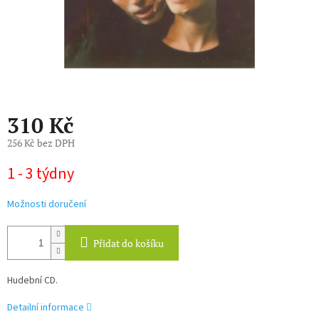
310 Kč
256 Kč bez DPH
Měrná
1 - 3 týdny
cena:
Možnosti doručení
Přidat do košíku
Hudební CD.
Detailní informace