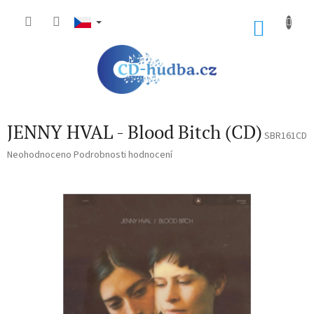
Přejít
na
NÁKU
obsah
KOŠÍK
JENNY HVAL - Blood Bitch (CD)
SBR161CD
Průměrné
Neohodnoceno
Podrobnosti hodnocení
hodnocení
produktu
je
0,0
z
5
hvězdiček.