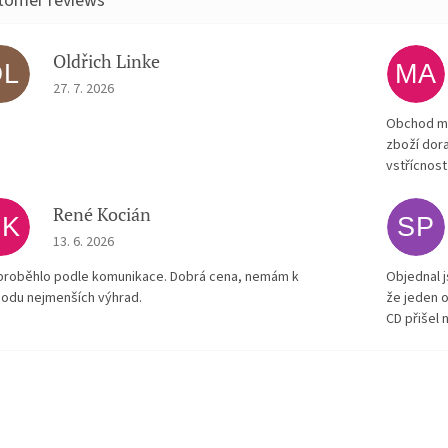
Oldřich Linke
OL
MA
The store rating is 5 out of 5 stars.
27. 7. 2026
Obchod má
zboží dora
vstřícnost
René Kocián
RK
SP
The store rating is 5 out of 5 stars.
13. 6. 2026
proběhlo podle komunikace. Dobrá cena, nemám k
Objednal j
odu nejmenších výhrad.
že jeden o
CD přišel 