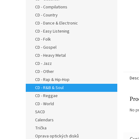
CD - Compilations
CD - Country
CD - Dance & Electronic
CD - Easy Listening
CD - Folk
CD - Gospel
CD - Heavy Metal
CD - Jazz
CD - Other
Desc
CD - Rap & Hip-Hop
CD - R&B & Soul
CD - Reggae
Pro
CD - World
No p
SACD
Calendars
Trička
Oprava optických disků