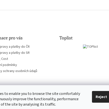
ace pro vás
Toplist
pravy a platby do ČR
pravy a platby do SR
g Cost
í podmínky
y ochrany osobních údajů
es to enable you to browse the site comfortably
EN-filmy.cz
CD-Soundtrack.cz
Reject
nuously improve the functionality, performance
 of the site by analysing its traffic.