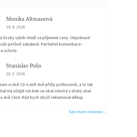
Monika Altmanová
The store rating is 5 out of 5 stars.
19. 6. 2026
 široký výběr titulů za příjemné ceny. Objednané
zilo pečlivě zabalené. Perfektní komunikace -
 a ochota.
Stanislav Polis
The store rating is 2 out of 5 stars.
20. 5. 2026
sem si dvě CD a obě dvě přišly poškozené, a to tak
bal má uštíplí roh kde se obal otevírá a druhý obal
na dvě části. Rád bych zboží reklamoval děkuji.
See more reviews