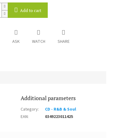
Add to cart
ASK
WATCH
SHARE
Additional parameters
Category
:
CD - R&B & Soul
EAN
:
0349223011425