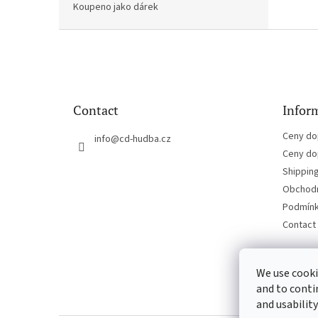
Koupeno jako dárek
F
o
o
t
e
Contact
Inform
r
Ceny do
info
@
cd-hudba.cz
Ceny do
Shippin
Obchodn
Podmínk
Contact
We use cooki
and to conti
and usability