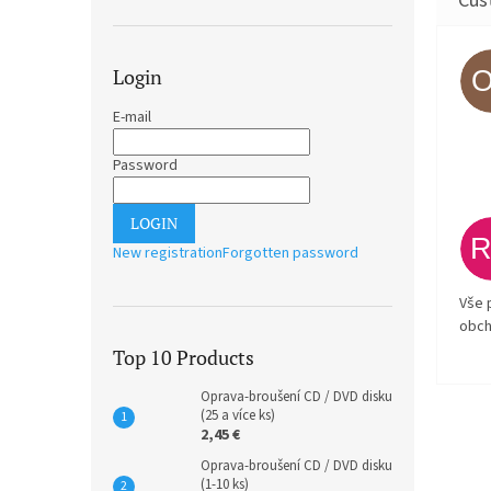
Login
E-mail
Password
LOGIN
New registration
Forgotten password
Vše 
obch
Top 10 Products
Oprava-broušení CD / DVD disku
(25 a více ks)
2,45 €
Oprava-broušení CD / DVD disku
(1-10 ks)