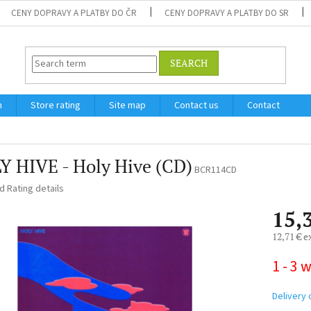
CENY DOPRAVY A PLATBY DO ČR
CENY DOPRAVY A PLATBY DO SR
SEARCH
m
Store rating
Site map
Contact us
Contact
Y HIVE - Holy Hive (CD)
BCR114CD
ed
Rating details
15,
12,71 € e
Measure
1 - 3 
price:
Delivery 