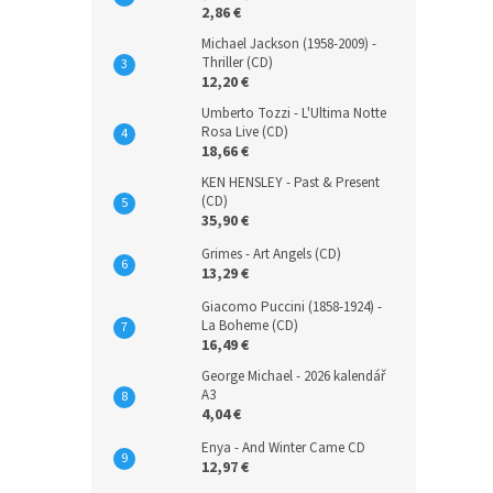
2,86 €
Michael Jackson (1958-2009) -
Thriller (CD)
12,20 €
Umberto Tozzi - L'Ultima Notte
Rosa Live (CD)
18,66 €
KEN HENSLEY - Past & Present
(CD)
35,90 €
Grimes - Art Angels (CD)
13,29 €
Giacomo Puccini (1858-1924) -
La Boheme (CD)
16,49 €
George Michael - 2026 kalendář
A3
4,04 €
Enya - And Winter Came CD
12,97 €