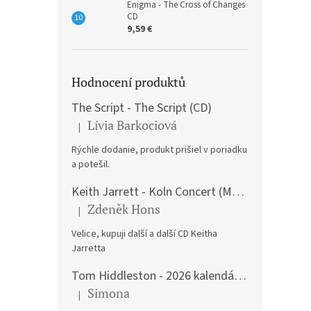
Enigma - The Cross of Changes
CD
9,59 €
Hodnocení produktů
The Script - The Script (CD)
Lívia Barkociová
|
The product rating is 5 out of 5 stars.
Rýchle dodanie, produkt prišiel v poriadku
a potešil.
Keith Jarrett - Koln Concert (Music CD)
Zdeněk Hons
|
The product rating is 5 out of 5 stars.
Velice, kupuji další a další CD Keitha
Jarretta
Tom Hiddleston - 2026 kalendář A3
Simona
|
The product rating is 5 out of 5 stars.