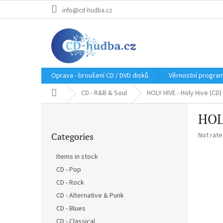
Skip
info@cd-hudba.cz
to
content
Oprava - broušení CD / DVD disků
Věrnostní progra
Home
CD - R&B & Soul
HOLY HIVE - Holy Hive (CD)
S
HOL
i
Skip
d
The
Categories
Not rat
categories
e
average
b
product
Items in stock
a
rating
CD - Pop
r
is
0,0
CD - Rock
out
CD - Alternative & Punk
of
CD - Blues
5
stars.
CD - Classical