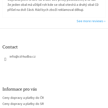
že jeden obal má uštíplí roh kde se obal otevírá a druhý obal CD
přišel na dvě části. Rád bych zboží reklamoval děkuji.
See more reviews
F
o
o
t
Contact
e
r
info
@
cd-hudba.cz
Informace pro vás
Ceny dopravy a platby do ČR
Ceny dopravy a platby do SR