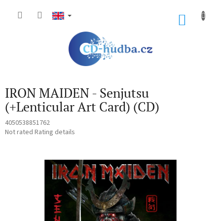
Skip
to
SHOP
content
CART
IRON MAIDEN - Senjutsu
(+Lenticular Art Card) (CD)
4050538851762
The
Not rated
Rating details
average
product
rating
is
0,0
out
of
5
stars.