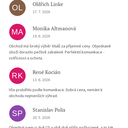
Oldřich Linke
OL
The store rating is 5 out of 5 stars.
27. 7. 2026
Monika Altmanová
MA
The store rating is 5 out of 5 stars.
19. 6. 2026
Obchod má široký výběr titulů za příjemné ceny. Objednané
zboží dorazilo pečlivě zabalené. Perfektní komunikace -
vstřícnost a ochota.
René Kocián
RK
The store rating is 5 out of 5 stars.
13. 6. 2026
Vše proběhlo podle komunikace. Dobrá cena, nemám k
obchodu nejmenších výhrad.
Stanislav Polis
SP
The store rating is 2 out of 5 stars.
20. 5. 2026
Objednal jsem si dvě CD a obě dvě přišly poškozené, a to tak