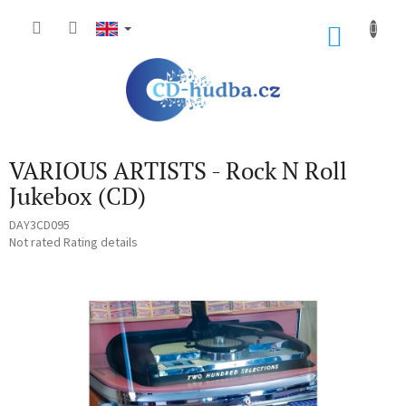
Skip
to
SHOP
content
CART
VARIOUS ARTISTS - Rock N Roll
Jukebox (CD)
DAY3CD095
The
Not rated
Rating details
average
product
rating
is
0,0
out
of
5
stars.