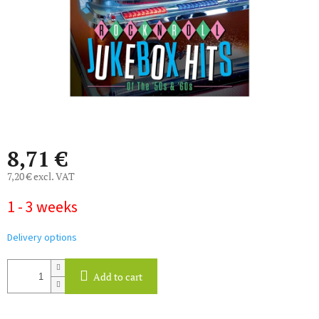
8,71 €
7,20 € excl. VAT
Measure
1 - 3 weeks
price:
Delivery options
Add to cart