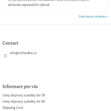
obchodu nejmenších výhrad.
See more reviews
F
o
o
t
Contact
e
r
info
@
cd-hudba.cz
Informace pro vás
Ceny dopravy a platby do ČR
Ceny dopravy a platby do SR
Shipping Cost