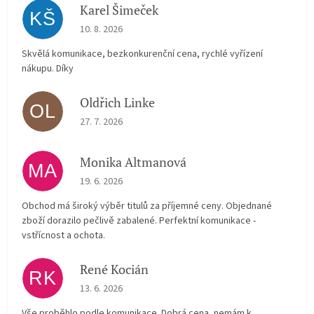
Karel Šimeček
KŠ
The store rating is 5 out of 5 stars.
10. 8. 2026
Skvělá komunikace, bezkonkurenční cena, rychlé vyřízení
nákupu. Díky
Oldřich Linke
OL
The store rating is 5 out of 5 stars.
27. 7. 2026
Monika Altmanová
MA
The store rating is 5 out of 5 stars.
19. 6. 2026
Obchod má široký výběr titulů za příjemné ceny. Objednané
zboží dorazilo pečlivě zabalené. Perfektní komunikace -
vstřícnost a ochota.
René Kocián
RK
The store rating is 5 out of 5 stars.
13. 6. 2026
Vše proběhlo podle komunikace. Dobrá cena, nemám k