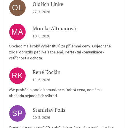
Oldřich Linke
OL
The store rating is 5 out of 5 stars.
27. 7. 2026
Monika Altmanová
MA
The store rating is 5 out of 5 stars.
19. 6. 2026
Obchod má široký výběr titulů za příjemné ceny. Objednané
zboží dorazilo pečlivě zabalené. Perfektní komunikace -
vstřícnost a ochota.
René Kocián
RK
The store rating is 5 out of 5 stars.
13. 6. 2026
Vše proběhlo podle komunikace. Dobrá cena, nemám k
obchodu nejmenších výhrad.
Stanislav Polis
SP
The store rating is 2 out of 5 stars.
20. 5. 2026
Objednal jsem si dvě CD a obě dvě přišly poškozené, a to tak