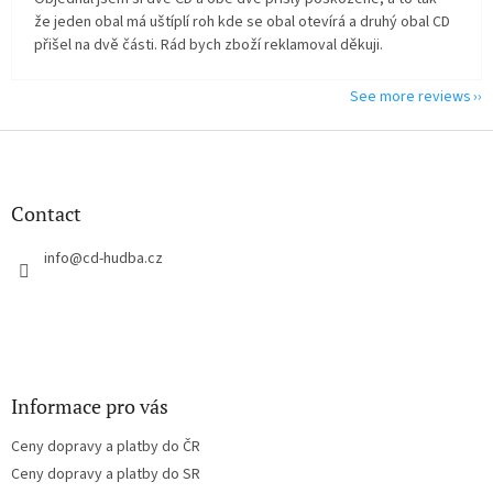
že jeden obal má uštíplí roh kde se obal otevírá a druhý obal CD
přišel na dvě části. Rád bych zboží reklamoval děkuji.
See more reviews
F
o
o
t
Contact
e
r
info
@
cd-hudba.cz
Informace pro vás
Ceny dopravy a platby do ČR
Ceny dopravy a platby do SR