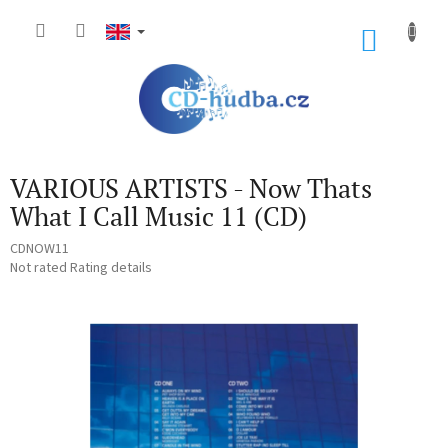
Skip
to
SHOP
content
CART
VARIOUS ARTISTS - Now Thats
What I Call Music 11 (CD)
CDNOW11
The
Not rated
Rating details
average
product
rating
is
0,0
out
of
5
stars.