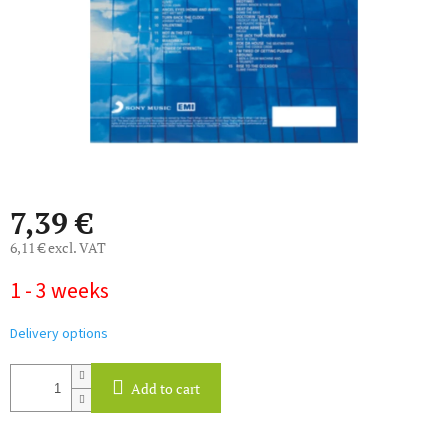
7,39 €
6,11 € excl. VAT
Measure
1 - 3 weeks
price:
Delivery options
Add to cart