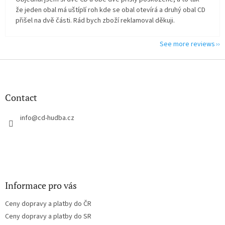
že jeden obal má uštíplí roh kde se obal otevírá a druhý obal CD
přišel na dvě části. Rád bych zboží reklamoval děkuji.
See more reviews
F
o
o
t
Contact
e
r
info
@
cd-hudba.cz
Informace pro vás
Ceny dopravy a platby do ČR
Ceny dopravy a platby do SR