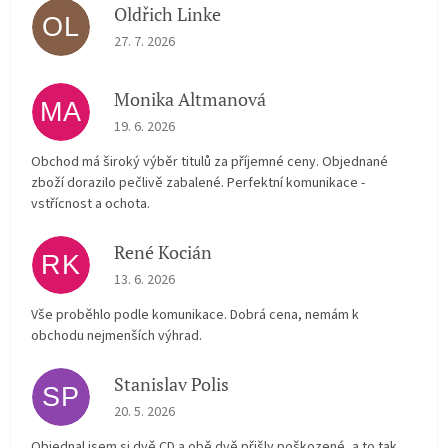
Oldřich Linke
OL
The store rating is 5 out of 5 stars.
27. 7. 2026
Monika Altmanová
MA
The store rating is 5 out of 5 stars.
19. 6. 2026
Obchod má široký výběr titulů za příjemné ceny. Objednané
zboží dorazilo pečlivě zabalené. Perfektní komunikace -
vstřícnost a ochota.
René Kocián
RK
The store rating is 5 out of 5 stars.
13. 6. 2026
Vše proběhlo podle komunikace. Dobrá cena, nemám k
obchodu nejmenších výhrad.
Stanislav Polis
SP
The store rating is 2 out of 5 stars.
20. 5. 2026
Objednal jsem si dvě CD a obě dvě přišly poškozené, a to tak