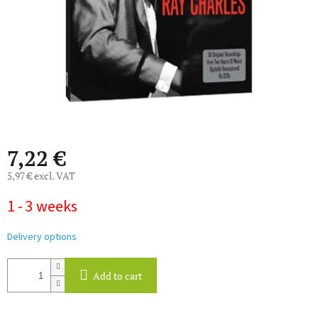
7,22 €
5,97 € excl. VAT
Measure
1 - 3 weeks
price:
Delivery options
Add to cart