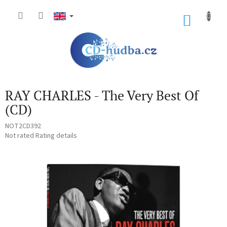
Skip
to
SHOP
content
CART
RAY CHARLES - The Very Best Of
(CD)
NOT2CD392
The
Not rated
Rating details
average
product
rating
is
0,0
out
of
5
stars.