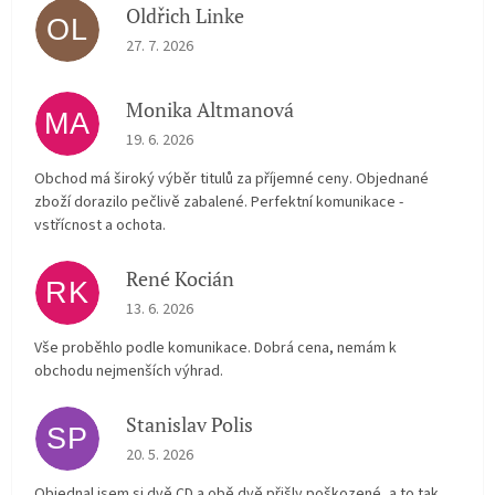
Oldřich Linke
OL
The store rating is 5 out of 5 stars.
27. 7. 2026
Monika Altmanová
MA
The store rating is 5 out of 5 stars.
19. 6. 2026
Obchod má široký výběr titulů za příjemné ceny. Objednané
zboží dorazilo pečlivě zabalené. Perfektní komunikace -
vstřícnost a ochota.
René Kocián
RK
The store rating is 5 out of 5 stars.
13. 6. 2026
Vše proběhlo podle komunikace. Dobrá cena, nemám k
obchodu nejmenších výhrad.
Stanislav Polis
SP
The store rating is 2 out of 5 stars.
20. 5. 2026
Objednal jsem si dvě CD a obě dvě přišly poškozené, a to tak