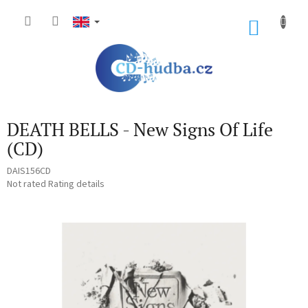
Skip
to
SHOP
content
CART
DEATH BELLS - New Signs Of Life
(CD)
DAIS156CD
The
Not rated
Rating details
average
product
rating
is
0,0
out
of
5
stars.