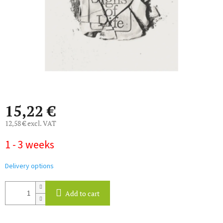
15,22 €
12,58 € excl. VAT
Measure
1 - 3 weeks
price:
Delivery options
Add to cart