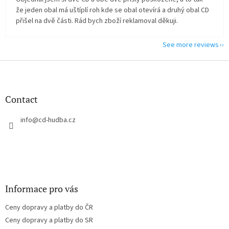
že jeden obal má uštíplí roh kde se obal otevírá a druhý obal CD
přišel na dvě části. Rád bych zboží reklamoval děkuji.
See more reviews
F
o
o
t
Contact
e
r
info
@
cd-hudba.cz
Informace pro vás
Ceny dopravy a platby do ČR
Ceny dopravy a platby do SR