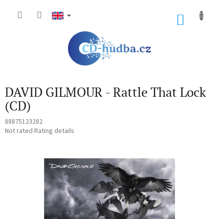
Skip
to
SHOP
content
CART
DAVID GILMOUR - Rattle That Lock
(CD)
88875123282
The
Not rated
Rating details
average
product
rating
is
0,0
out
of
5
stars.