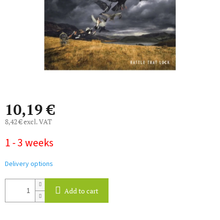
10,19 €
8,42 € excl. VAT
Measure
1 - 3 weeks
price:
Delivery options
Add to cart