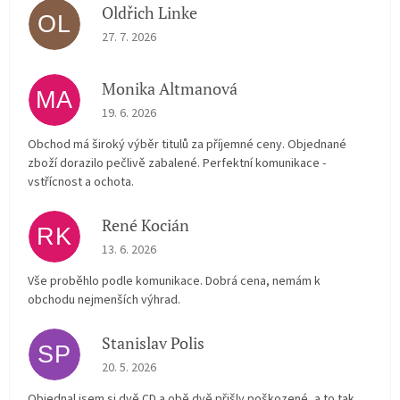
Oldřich Linke
OL
The store rating is 5 out of 5 stars.
27. 7. 2026
Monika Altmanová
MA
The store rating is 5 out of 5 stars.
19. 6. 2026
Obchod má široký výběr titulů za příjemné ceny. Objednané
zboží dorazilo pečlivě zabalené. Perfektní komunikace -
vstřícnost a ochota.
René Kocián
RK
The store rating is 5 out of 5 stars.
13. 6. 2026
Vše proběhlo podle komunikace. Dobrá cena, nemám k
obchodu nejmenších výhrad.
Stanislav Polis
SP
The store rating is 2 out of 5 stars.
20. 5. 2026
Objednal jsem si dvě CD a obě dvě přišly poškozené, a to tak