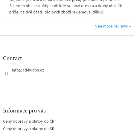
že jeden obal má uštíplí roh kde se obal otevírá a druhý obal CD
přišel na dvě části. Rád bych zboží reklamoval děkuji.
See more reviews
F
o
o
t
Contact
e
r
info
@
cd-hudba.cz
Informace pro vás
Ceny dopravy a platby do ČR
Ceny dopravy a platby do SR