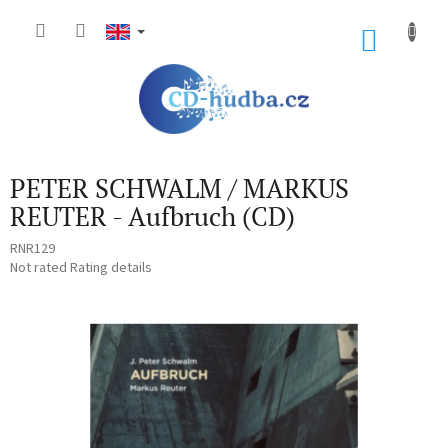
Skip
to
SHOP
content
CART
PETER SCHWALM / MARKUS
REUTER - Aufbruch (CD)
RNR129
The
Not rated
Rating details
average
product
rating
is
0,0
out
of
5
stars.