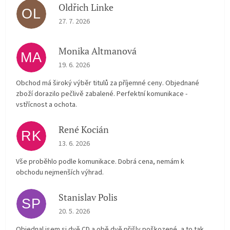
Oldřich Linke
OL
The store rating is 5 out of 5 stars.
27. 7. 2026
Monika Altmanová
MA
The store rating is 5 out of 5 stars.
19. 6. 2026
Obchod má široký výběr titulů za příjemné ceny. Objednané
zboží dorazilo pečlivě zabalené. Perfektní komunikace -
vstřícnost a ochota.
René Kocián
RK
The store rating is 5 out of 5 stars.
13. 6. 2026
Vše proběhlo podle komunikace. Dobrá cena, nemám k
obchodu nejmenších výhrad.
Stanislav Polis
SP
The store rating is 2 out of 5 stars.
20. 5. 2026
Objednal jsem si dvě CD a obě dvě přišly poškozené, a to tak