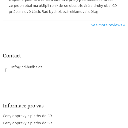
že jeden obal má uštíplí roh kde se obal otevírá a druhý obal CD
přišel na dvě části. Rád bych zboží reklamoval děkuji.
See more reviews
F
o
o
t
Contact
e
r
info
@
cd-hudba.cz
Informace pro vás
Ceny dopravy a platby do ČR
Ceny dopravy a platby do SR