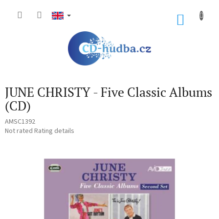
Skip
to
SHOP
content
CART
JUNE CHRISTY - Five Classic Albums
(CD)
AMSC1392
The
Not rated
Rating details
average
product
rating
is
0,0
out
of
5
stars.