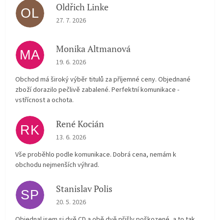
Oldřich Linke
OL
The store rating is 5 out of 5 stars.
27. 7. 2026
Monika Altmanová
MA
The store rating is 5 out of 5 stars.
19. 6. 2026
Obchod má široký výběr titulů za příjemné ceny. Objednané
zboží dorazilo pečlivě zabalené. Perfektní komunikace -
vstřícnost a ochota.
René Kocián
RK
The store rating is 5 out of 5 stars.
13. 6. 2026
Vše proběhlo podle komunikace. Dobrá cena, nemám k
obchodu nejmenších výhrad.
Stanislav Polis
SP
The store rating is 2 out of 5 stars.
20. 5. 2026
Objednal jsem si dvě CD a obě dvě přišly poškozené, a to tak