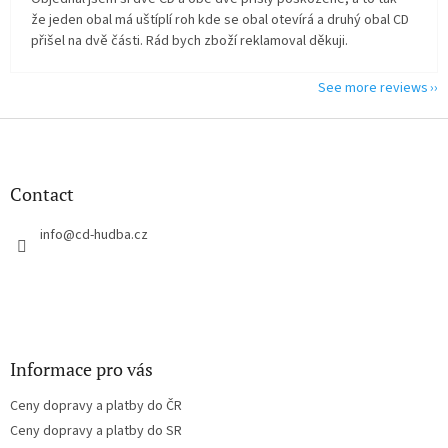
že jeden obal má uštíplí roh kde se obal otevírá a druhý obal CD
přišel na dvě části. Rád bych zboží reklamoval děkuji.
See more reviews
F
o
o
t
Contact
e
r
info
@
cd-hudba.cz
Informace pro vás
Ceny dopravy a platby do ČR
Ceny dopravy a platby do SR