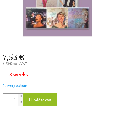
7,53 €
6,22 € excl. VAT
Measure
1 - 3 weeks
price:
Delivery options
Add to cart