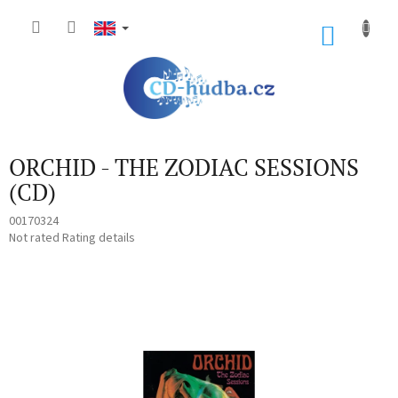
Skip
to
SHOP
content
CART
ORCHID - THE ZODIAC SESSIONS
(CD)
00170324
The
Not rated
Rating details
average
product
rating
is
0,0
out
of
5
stars.