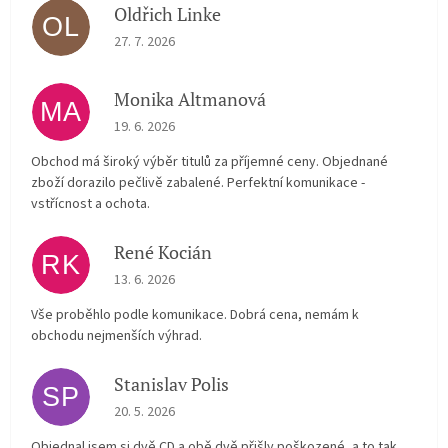
Oldřich Linke
OL
The store rating is 5 out of 5 stars.
27. 7. 2026
Monika Altmanová
MA
The store rating is 5 out of 5 stars.
19. 6. 2026
Obchod má široký výběr titulů za příjemné ceny. Objednané
zboží dorazilo pečlivě zabalené. Perfektní komunikace -
vstřícnost a ochota.
René Kocián
RK
The store rating is 5 out of 5 stars.
13. 6. 2026
Vše proběhlo podle komunikace. Dobrá cena, nemám k
obchodu nejmenších výhrad.
Stanislav Polis
SP
The store rating is 2 out of 5 stars.
20. 5. 2026
Objednal jsem si dvě CD a obě dvě přišly poškozené, a to tak