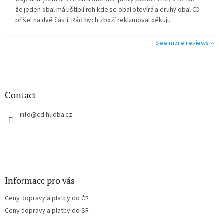
že jeden obal má uštíplí roh kde se obal otevírá a druhý obal CD
přišel na dvě části. Rád bych zboží reklamoval děkuji.
See more reviews
F
o
o
t
Contact
e
r
info
@
cd-hudba.cz
Informace pro vás
Ceny dopravy a platby do ČR
Ceny dopravy a platby do SR