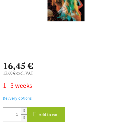
16,45 €
13,60 € excl. VAT
Measure
1 - 3 weeks
price:
Delivery options
Add to cart