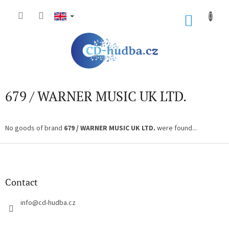
Skip
to
SHOP
content
CART
679 / WARNER MUSIC UK LTD.
No goods of brand
679 / WARNER MUSIC UK LTD.
were found...
F
o
o
t
Contact
e
r
info
@
cd-hudba.cz