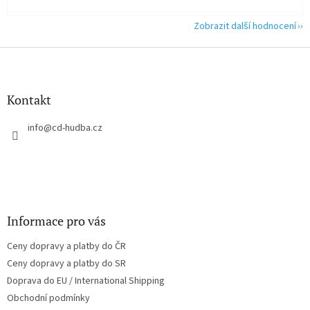
Zobrazit další hodnocení
Z
á
p
a
Kontakt
t
í
info
@
cd-hudba.cz
Informace pro vás
Ceny dopravy a platby do ČR
Ceny dopravy a platby do SR
Doprava do EU / International Shipping
Obchodní podmínky