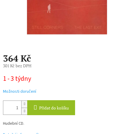
364 Kč
301 Kč bez DPH
Měrná
1 - 3 týdny
cena:
Možnosti doručení
Přidat do košíku
Hudební CD.