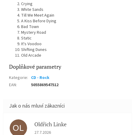
Crying
White Sands
Till We Meet Again
A Kiss Before Dying
Bad Town
Mystery Road
Static
It's Voodoo
Shifting Dunes
Old Arcade
Doplňkové parametry
Kategorie
:
CD - Rock
EAN
:
5055869547512
Oldřich Linke
OL
Hodnocení obchodu je 5 z 5 hvězdiček.
27.7.2026