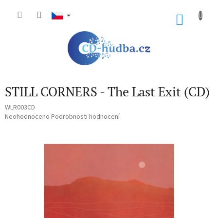
Přejít
na
NÁKU
obsah
KOŠÍK
STILL CORNERS - The Last Exit (CD)
WLR003CD
Průměrné
Neohodnoceno
Podrobnosti hodnocení
hodnocení
produktu
je
0,0
z
5
hvězdiček.