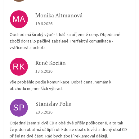
Monika Altmanová
MA
Hodnocení obchodu je 5 z 5 hvězdiček.
19.6.2026
Obchod má široký výběr titulů za příjemné ceny. Objednané
zboží dorazilo pečlivě zabalené. Perfektní komunikace -
vstřícnost a ochota.
René Kocián
RK
Hodnocení obchodu je 5 z 5 hvězdiček.
13.6.2026
Vše proběhlo podle komunikace. Dobrá cena, nemám k
obchodu nejmenších výhrad.
Stanislav Polis
SP
Hodnocení obchodu je 2 z 5 hvězdiček.
20.5.2026
Objednal jsem si dvě CD a obě dvě přišly poškozené, a to tak
že jeden obal má uštíplí roh kde se obal otevírá a druhý obal CD
přišel na dvě části. Rád bych zboží reklamoval děkuji.