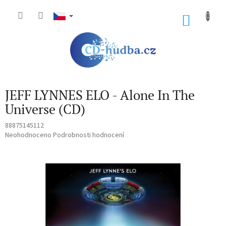
Přejít
na
NÁKU
obsah
KOŠÍK
JEFF LYNNES ELO - Alone In The
Universe (CD)
88875145112
Průměrné
Neohodnoceno
Podrobnosti hodnocení
hodnocení
produktu
je
0,0
z
5
hvězdiček.