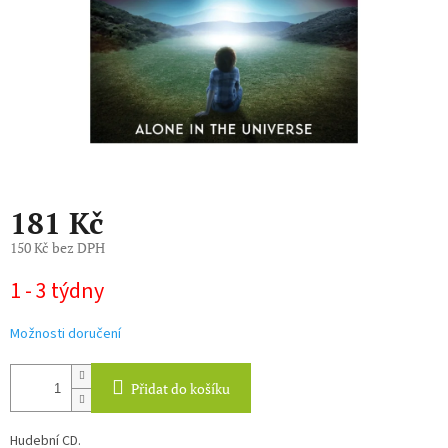
181 Kč
150 Kč bez DPH
Měrná
1 - 3 týdny
cena:
Možnosti doručení
Přidat do košíku
Hudební CD.