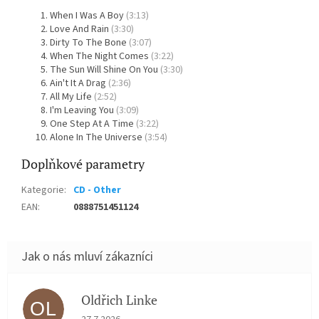
When I Was A Boy
(3:13)
Love And Rain
(3:30)
Dirty To The Bone
(3:07)
When The Night Comes
(3:22)
The Sun Will Shine On You
(3:30)
Ain't It A Drag
(2:36)
All My Life
(2:52)
I'm Leaving You
(3:09)
One Step At A Time
(3:22)
Alone In The Universe
(3:54)
Doplňkové parametry
Kategorie
:
CD - Other
EAN
:
0888751451124
Oldřich Linke
OL
Hodnocení obchodu je 5 z 5 hvězdiček.