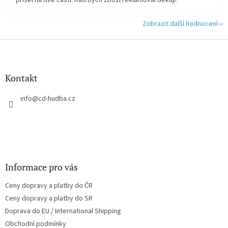
přišel na dvě části. Rád bych zboží reklamoval děkuji.
Zobrazit další hodnocení
Z
á
p
a
Kontakt
t
í
info
@
cd-hudba.cz
Informace pro vás
Ceny dopravy a platby do ČR
Ceny dopravy a platby do SR
Doprava do EU / International Shipping
Obchodní podmínky