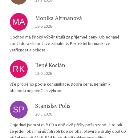
27.7.2026
Monika Altmanová
MA
Hodnocení obchodu je 5 z 5 hvězdiček.
19.6.2026
Obchod má široký výběr titulů za příjemné ceny. Objednané
zboží dorazilo pečlivě zabalené. Perfektní komunikace -
vstřícnost a ochota.
René Kocián
RK
Hodnocení obchodu je 5 z 5 hvězdiček.
13.6.2026
Vše proběhlo podle komunikace. Dobrá cena, nemám k
obchodu nejmenších výhrad.
Stanislav Polis
SP
Hodnocení obchodu je 2 z 5 hvězdiček.
20.5.2026
Objednal jsem si dvě CD a obě dvě přišly poškozené, a to tak
že jeden obal má uštíplí roh kde se obal otevírá a druhý obal CD