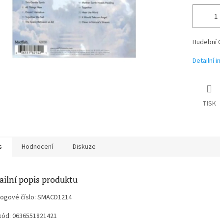
Hudební 
Detailní 
TISK
s
Hodnocení
Diskuze
ailní popis produktu
logové číslo: SMACD1214
kód: 0636551821421