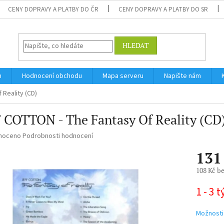
CENY DOPRAVY A PLATBY DO ČR
CENY DOPRAVY A PLATBY DO SR
HLEDAT
m
Hodnocení obchodu
Mapa serveru
Napište nám
Reality (CD)
 COTTON - The Fantasy Of Reality (CD
né
noceno
Podrobnosti hodnocení
ní
131
u
108 Kč b
Měrná
1 - 3 
cena:
ek.
Možnosti