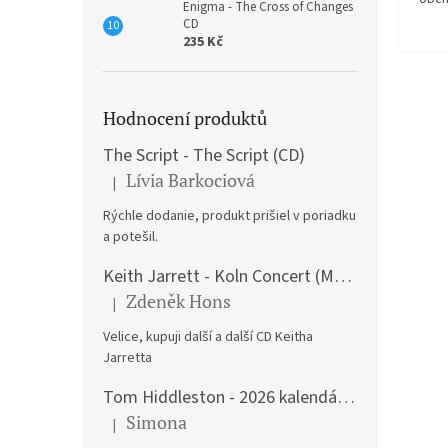
Enigma - The Cross of Changes
CD
235 Kč
Hodnocení produktů
The Script - The Script (CD)
Lívia Barkociová
|
Hodnocení produktu je 5 z 5 hvězdiček.
Rýchle dodanie, produkt prišiel v poriadku
a potešil.
Keith Jarrett - Koln Concert (Music CD)
Zdeněk Hons
|
Hodnocení produktu je 5 z 5 hvězdiček.
Velice, kupuji další a další CD Keitha
Jarretta
Tom Hiddleston - 2026 kalendář A3
Simona
|
Hodnocení produktu je 5 z 5 hvězdiček.