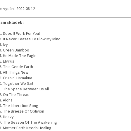
m vydání: 2022-08-12
am skladeb:
Does It Work For You?
It Never Ceases To Blow My Mind
Ivy
Green Bamboo
He Made The Eagle
Elvirus
This Gentle Earth
All Things New
Cruisin' Hamakua
Together We Sail
The Space Between Us All
On The Thread
Aloha
The Liberation Song
The Breeze Of Oblivion
Heavy
The Season Of The Awakening
Mother Earth Needs Healing