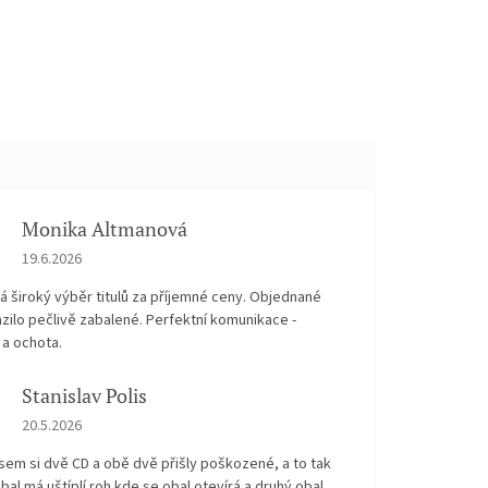
Monika Altmanová
Hodnocení obchodu je 5 z 5 hvězdiček.
19.6.2026
 široký výběr titulů za příjemné ceny. Objednané
zilo pečlivě zabalené. Perfektní komunikace -
 a ochota.
Stanislav Polis
Hodnocení obchodu je 2 z 5 hvězdiček.
20.5.2026
sem si dvě CD a obě dvě přišly poškozené, a to tak
bal má uštíplí roh kde se obal otevírá a druhý obal