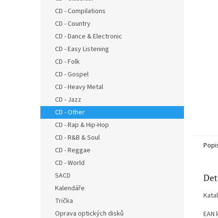
n
CD - Compilations
e
CD - Country
l
CD - Dance & Electronic
CD - Easy Listening
CD - Folk
CD - Gospel
CD - Heavy Metal
CD - Jazz
CD - Other
CD - Rap & Hip-Hop
CD - R&B & Soul
Popi
CD - Reggae
CD - World
SACD
Det
Kalendáře
Kata
Trička
Oprava optických disků
EAN 