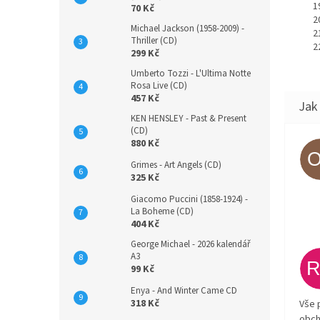
70 Kč
Michael Jackson (1958-2009) -
Thriller (CD)
299 Kč
Umberto Tozzi - L'Ultima Notte
Rosa Live (CD)
457 Kč
KEN HENSLEY - Past & Present
(CD)
880 Kč
Grimes - Art Angels (CD)
325 Kč
Giacomo Puccini (1858-1924) -
La Boheme (CD)
404 Kč
George Michael - 2026 kalendář
A3
99 Kč
Enya - And Winter Came CD
318 Kč
Vše 
obch