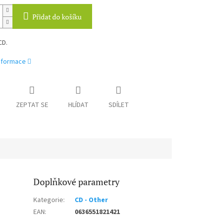
Přidat do košíku
CD.
informace
ZEPTAT SE
HLÍDAT
SDÍLET
Doplňkové parametry
Kategorie
:
CD - Other
EAN
:
0636551821421