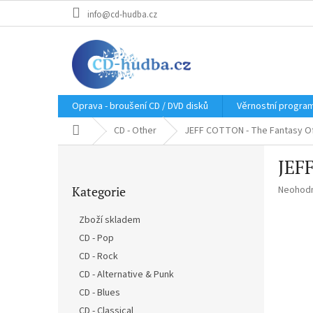
Přejít
info@cd-hudba.cz
na
obsah
Oprava - broušení CD / DVD disků
Věrnostní progra
Domů
CD - Other
JEFF COTTON - The Fantasy Of 
P
JEFF
o
Přeskočit
s
Průměr
Kategorie
Neohod
kategorie
t
hodnoce
r
produkt
Zboží skladem
a
je
CD - Pop
n
0,0
z
CD - Rock
n
5
í
CD - Alternative & Punk
hvězdič
p
CD - Blues
a
CD - Classical