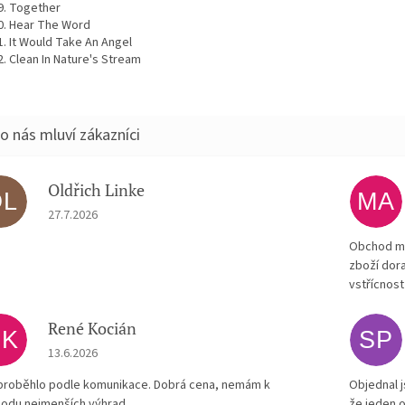
Together
Hear The Word
It Would Take An Angel
Clean In Nature's Stream
Oldřich Linke
OL
MA
Hodnocení obchodu je 5 z 5 hvězdiček.
27.7.2026
Obchod má
zboží dora
vstřícnost
René Kocián
RK
SP
Hodnocení obchodu je 5 z 5 hvězdiček.
13.6.2026
proběhlo podle komunikace. Dobrá cena, nemám k
Objednal j
odu nejmenších výhrad.
že jeden o