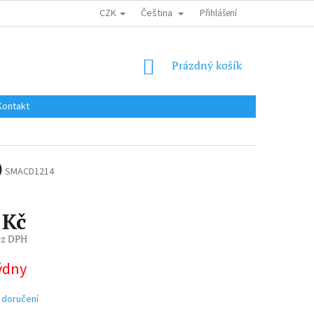
CZK
Čeština
DOPRAVA DO EU / INTERNATIONAL SHIPPING
Přihlášení
OBCHODNÍ PODMÍNKY
NÁKUPNÍ
Prázdný košík
KOŠÍK
Kontakt
)
SMACD1214
 Kč
ez DPH
týdny
 doručení