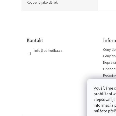
Koupeno jako dárek
Z
á
p
a
t
Kontakt
Inform
í
Ceny do
info
@
cd-hudba.cz
Ceny do
Doprava 
Obchodn
Podmínk
Kontakt
Používáme c
prohlížení w
zlepšovali j
informací a 
můžete přeč