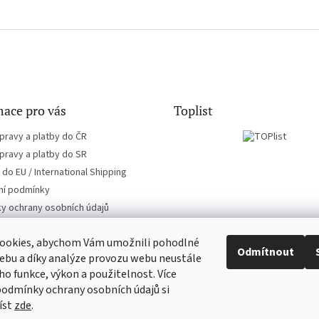
ace pro vás
Toplist
pravy a platby do ČR
pravy a platby do SR
do EU / International Shipping
í podmínky
y ochrany osobních údajů
ookies, abychom Vám umožnili pohodlné
Odmítnout
ebu a díky analýze provozu webu neustále
eho funkce, výkon a použitelnost. Více
EN-filmy.cz
CD-Soundtrack.cz
podmínky ochrany osobních údajů si
íst
zde
.