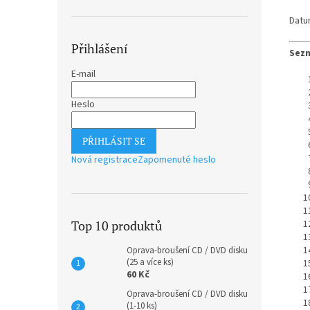
Datu
Přihlášení
Sezn
E-mail
Heslo
PŘIHLÁSIT SE
Nová registrace
Zapomenuté heslo
Top 10 produktů
Oprava-broušení CD / DVD disku
(25 a více ks)
60 Kč
Oprava-broušení CD / DVD disku
(1-10 ks)