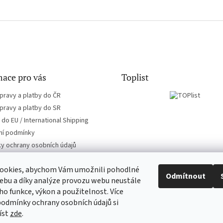
ace pro vás
Toplist
pravy a platby do ČR
pravy a platby do SR
do EU / International Shipping
í podmínky
y ochrany osobních údajů
ookies, abychom Vám umožnili pohodlné
Odmítnout
ebu a díky analýze provozu webu neustále
eho funkce, výkon a použitelnost. Více
EN-filmy.cz
CD-Soundtrack.cz
podmínky ochrany osobních údajů si
íst
zde
.