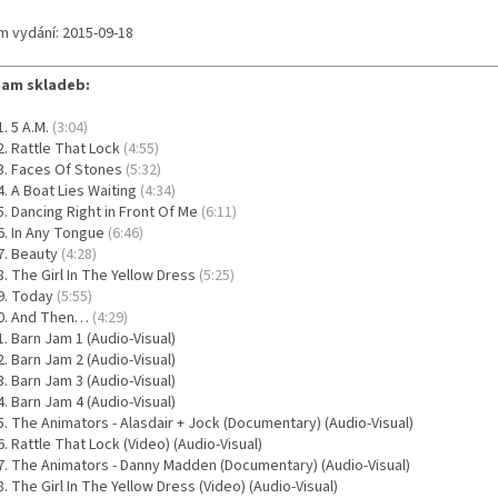
m vydání: 2015-09-18
am skladeb:
5 A.M.
(3:04)
Rattle That Lock
(4:55)
Faces Of Stones
(5:32)
A Boat Lies Waiting
(4:34)
Dancing Right in Front Of Me
(6:11)
In Any Tongue
(6:46)
Beauty
(4:28)
The Girl In The Yellow Dress
(5:25)
Today
(5:55)
And Then…
(4:29)
Barn Jam 1 (Audio-Visual)
Barn Jam 2 (Audio-Visual)
Barn Jam 3 (Audio-Visual)
Barn Jam 4 (Audio-Visual)
The Animators - Alasdair + Jock (Documentary) (Audio-Visual)
Rattle That Lock (Video) (Audio-Visual)
The Animators - Danny Madden (Documentary) (Audio-Visual)
The Girl In The Yellow Dress (Video) (Audio-Visual)