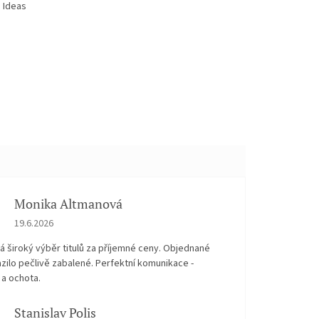
d Ideas
Monika Altmanová
Hodnocení obchodu je 5 z 5 hvězdiček.
19.6.2026
 široký výběr titulů za příjemné ceny. Objednané
zilo pečlivě zabalené. Perfektní komunikace -
 a ochota.
Stanislav Polis