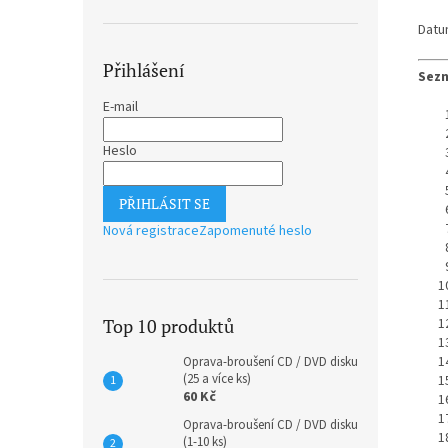
Datu
Přihlášení
Sezn
E-mail
Heslo
PŘIHLÁSIT SE
Nová registrace
Zapomenuté heslo
Top 10 produktů
Oprava-broušení CD / DVD disku
(25 a více ks)
60 Kč
Oprava-broušení CD / DVD disku
(1-10 ks)