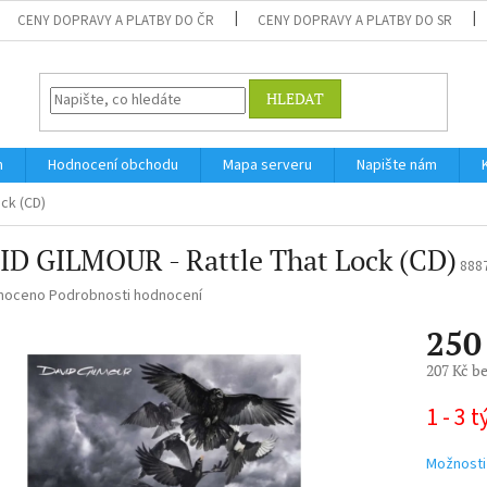
CENY DOPRAVY A PLATBY DO ČR
CENY DOPRAVY A PLATBY DO SR
HLEDAT
m
Hodnocení obchodu
Mapa serveru
Napište nám
ck (CD)
ID GILMOUR - Rattle That Lock (CD)
888
né
noceno
Podrobnosti hodnocení
ní
250
u
207 Kč b
Měrná
1 - 3 
cena:
ek.
Možnosti