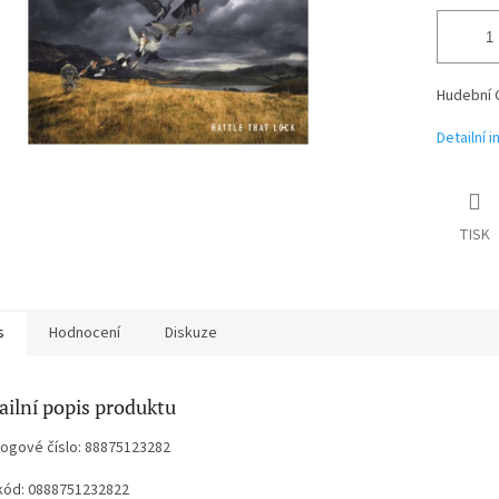
Hudební 
Detailní 
TISK
s
Hodnocení
Diskuze
ailní popis produktu
logové číslo: 88875123282
kód: 0888751232822