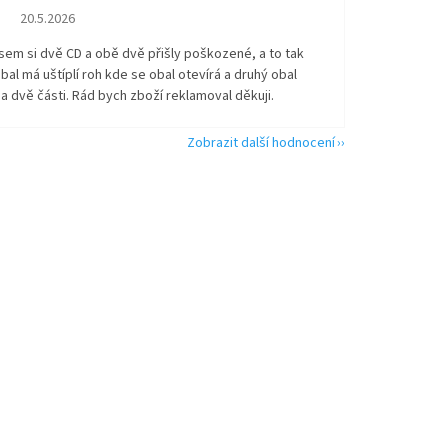
Hodnocení obchodu je 2 z 5 hvězdiček.
20.5.2026
sem si dvě CD a obě dvě přišly poškozené, a to tak
bal má uštíplí roh kde se obal otevírá a druhý obal
na dvě části. Rád bych zboží reklamoval děkuji.
Zobrazit další hodnocení