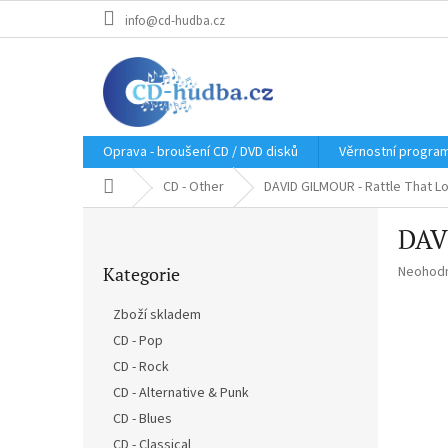
Přejít
info@cd-hudba.cz
na
obsah
Oprava - broušení CD / DVD disků
Věrnostní progra
Domů
CD - Other
DAVID GILMOUR - Rattle That Lo
P
DAV
o
Přeskočit
s
Průměr
Kategorie
Neohod
kategorie
t
hodnoce
r
produkt
Zboží skladem
a
je
CD - Pop
n
0,0
z
CD - Rock
n
5
í
CD - Alternative & Punk
hvězdič
p
CD - Blues
a
CD - Classical