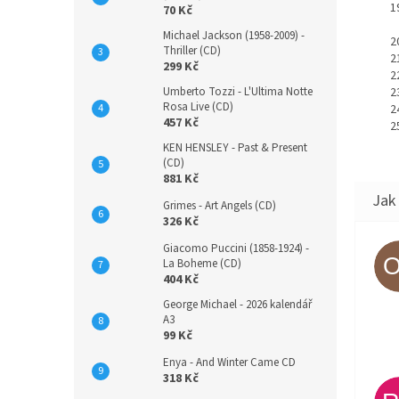
70 Kč
Michael Jackson (1958-2009) -
Thriller (CD)
299 Kč
Umberto Tozzi - L'Ultima Notte
Rosa Live (CD)
457 Kč
KEN HENSLEY - Past & Present
(CD)
881 Kč
Grimes - Art Angels (CD)
326 Kč
Giacomo Puccini (1858-1924) -
La Boheme (CD)
404 Kč
George Michael - 2026 kalendář
A3
99 Kč
Enya - And Winter Came CD
318 Kč