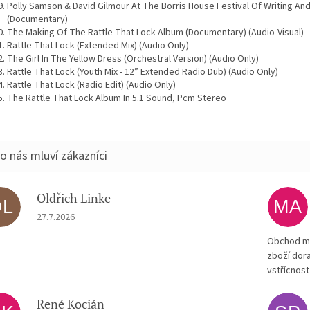
Polly Samson & David Gilmour At The Borris House Festival Of Writing An
(Documentary)
The Making Of The Rattle That Lock Album (Documentary) (Audio-Visual)
Rattle That Lock (Extended Mix) (Audio Only)
The Girl In The Yellow Dress (Orchestral Version) (Audio Only)
Rattle That Lock (Youth Mix - 12” Extended Radio Dub) (Audio Only)
Rattle That Lock (Radio Edit) (Audio Only)
The Rattle That Lock Album In 5.1 Sound, Pcm Stereo
Oldřich Linke
OL
MA
Hodnocení obchodu je 5 z 5 hvězdiček.
27.7.2026
Obchod má
zboží dora
vstřícnost
René Kocián