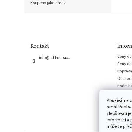
Koupeno jako dárek
Z
á
p
a
t
Kontakt
Inform
í
Ceny do
info
@
cd-hudba.cz
Ceny do
Doprava 
Obchodn
Podmínk
Kontakt
Používáme c
prohlížení w
zlepšovali j
informací a 
můžete přeč