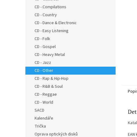
n
CD - Compilations
e
CD - Country
l
CD - Dance & Electronic
CD - Easy Listening
CD - Folk
CD - Gospel
CD - Heavy Metal
CD - Jazz
CD - Other
CD - Rap & Hip-Hop
CD - R&B & Soul
Popi
CD - Reggae
CD - World
SACD
Det
Kalendáře
Kata
Trička
Oprava optických disků
EAN 