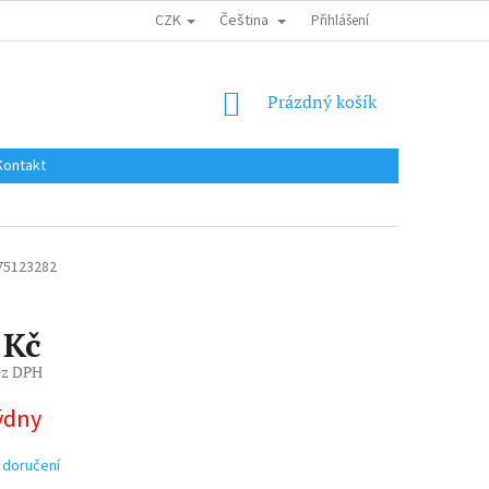
CZK
Čeština
DOPRAVA DO EU / INTERNATIONAL SHIPPING
Přihlášení
OBCHODNÍ PODMÍNKY
NÁKUPNÍ
Prázdný košík
KOŠÍK
Kontakt
75123282
 Kč
ez DPH
týdny
 doručení