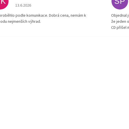
RK
SP
Hodnocení obchodu je 5 z 5 hvězdiček.
13.6.2026
proběhlo podle komunikace. Dobrá cena, nemám k
Objednal j
odu nejmenších výhrad.
že jeden o
CD přišel 