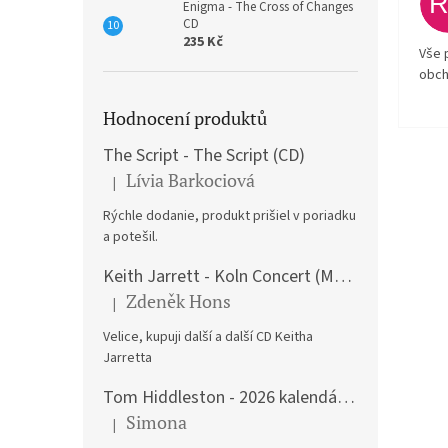
Enigma - The Cross of Changes
CD
235 Kč
Vše 
obch
Hodnocení produktů
The Script - The Script (CD)
Lívia Barkociová
|
Hodnocení produktu je 5 z 5 hvězdiček.
Rýchle dodanie, produkt prišiel v poriadku
a potešil.
Keith Jarrett - Koln Concert (Music CD)
Zdeněk Hons
|
Hodnocení produktu je 5 z 5 hvězdiček.
Velice, kupuji další a další CD Keitha
Jarretta
Tom Hiddleston - 2026 kalendář A3
Simona
|
Hodnocení produktu je 5 z 5 hvězdiček.