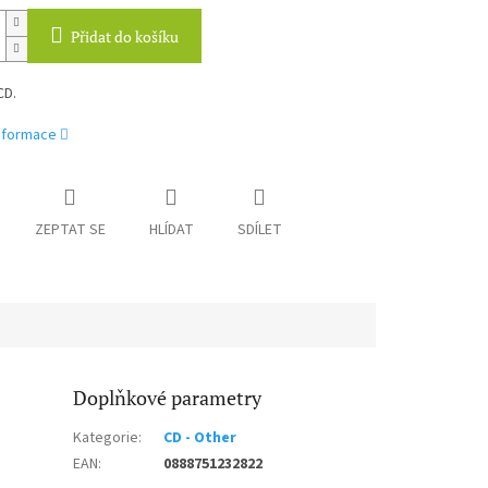
Přidat do košíku
CD.
informace
ZEPTAT SE
HLÍDAT
SDÍLET
Doplňkové parametry
Kategorie
:
CD - Other
EAN
:
0888751232822