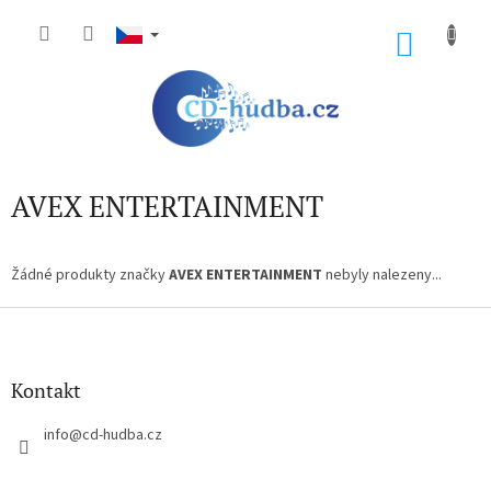
Přejít
na
NÁKU
obsah
KOŠÍK
AVEX ENTERTAINMENT
Žádné produkty značky
AVEX ENTERTAINMENT
nebyly nalezeny...
Z
á
p
a
Kontakt
t
í
info
@
cd-hudba.cz