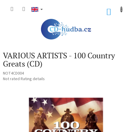
Skip
to
SHOP
content
CART
VARIOUS ARTISTS - 100 Country
Greats (CD)
NOT4CD004
The
Not rated
Rating details
average
product
rating
is
0,0
out
of
5
stars.