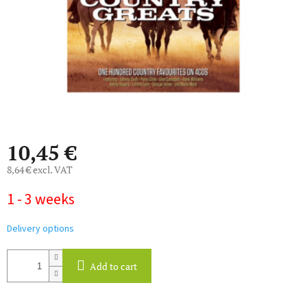
10,45 €
8,64 € excl. VAT
Measure
1 - 3 weeks
price:
Delivery options
Add to cart