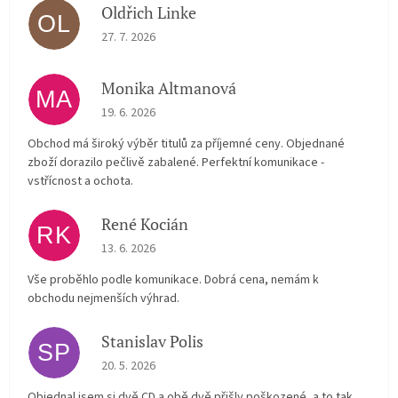
Oldřich Linke
OL
The store rating is 5 out of 5 stars.
27. 7. 2026
Monika Altmanová
MA
The store rating is 5 out of 5 stars.
19. 6. 2026
Obchod má široký výběr titulů za příjemné ceny. Objednané
zboží dorazilo pečlivě zabalené. Perfektní komunikace -
vstřícnost a ochota.
René Kocián
RK
The store rating is 5 out of 5 stars.
13. 6. 2026
Vše proběhlo podle komunikace. Dobrá cena, nemám k
obchodu nejmenších výhrad.
Stanislav Polis
SP
The store rating is 2 out of 5 stars.
20. 5. 2026
Objednal jsem si dvě CD a obě dvě přišly poškozené, a to tak