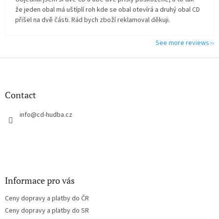
že jeden obal má uštíplí roh kde se obal otevírá a druhý obal CD
přišel na dvě části. Rád bych zboží reklamoval děkuji.
See more reviews
F
o
o
t
Contact
e
r
info
@
cd-hudba.cz
Informace pro vás
Ceny dopravy a platby do ČR
Ceny dopravy a platby do SR