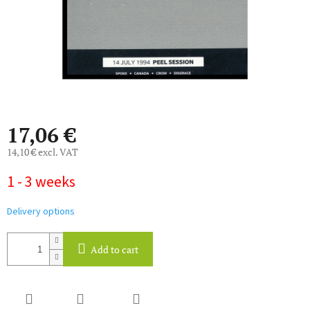
17,06 €
14,10 € excl. VAT
Measure
1 - 3 weeks
price:
Delivery options
Add to cart