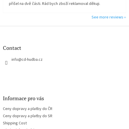
přišel na dvě části. Rád bych zboží reklamoval děkuji.
See more reviews
F
o
o
t
Contact
e
r
info
@
cd-hudba.cz
Informace pro vás
Ceny dopravy a platby do ČR
Ceny dopravy a platby do SR
Shipping Cost