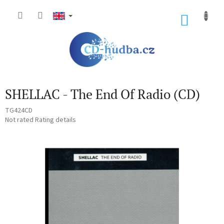
Skip
to
SHOP
content
CART
SHELLAC - The End Of Radio (CD)
TG424CD
The
Not rated
Rating details
average
product
rating
is
0,0
out
of
5
stars.