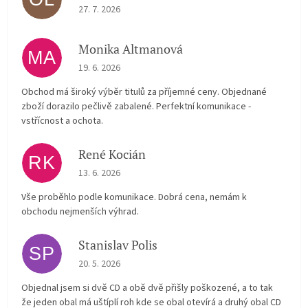
The store rating is 5 out of 5 stars.
27. 7. 2026
Monika Altmanová
MA
The store rating is 5 out of 5 stars.
19. 6. 2026
Obchod má široký výběr titulů za příjemné ceny. Objednané
zboží dorazilo pečlivě zabalené. Perfektní komunikace -
vstřícnost a ochota.
René Kocián
RK
The store rating is 5 out of 5 stars.
13. 6. 2026
Vše proběhlo podle komunikace. Dobrá cena, nemám k
obchodu nejmenších výhrad.
Stanislav Polis
SP
The store rating is 2 out of 5 stars.
20. 5. 2026
Objednal jsem si dvě CD a obě dvě přišly poškozené, a to tak
že jeden obal má uštíplí roh kde se obal otevírá a druhý obal CD