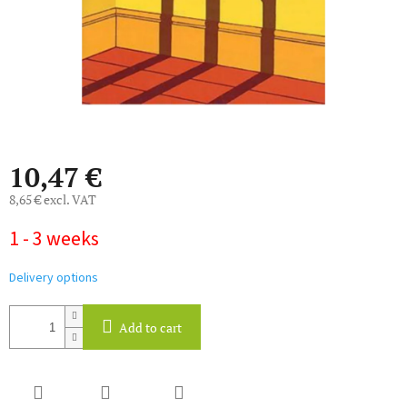
10,47 €
8,65 € excl. VAT
Measure
1 - 3 weeks
price:
Delivery options
Add to cart