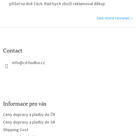
přišel na dvě části. Rád bych zboží reklamoval děkuji.
See more reviews
F
o
o
t
Contact
e
r
info
@
cd-hudba.cz
Informace pro vás
Ceny dopravy a platby do ČR
Ceny dopravy a platby do SR
Shipping Cost