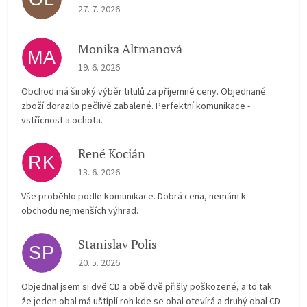
The store rating is 5 out of 5 stars.
27. 7. 2026
Monika Altmanová
MA
The store rating is 5 out of 5 stars.
19. 6. 2026
Obchod má široký výběr titulů za příjemné ceny. Objednané
zboží dorazilo pečlivě zabalené. Perfektní komunikace -
vstřícnost a ochota.
René Kocián
RK
The store rating is 5 out of 5 stars.
13. 6. 2026
Vše proběhlo podle komunikace. Dobrá cena, nemám k
obchodu nejmenších výhrad.
Stanislav Polis
SP
The store rating is 2 out of 5 stars.
20. 5. 2026
Objednal jsem si dvě CD a obě dvě přišly poškozené, a to tak
že jeden obal má uštíplí roh kde se obal otevírá a druhý obal CD