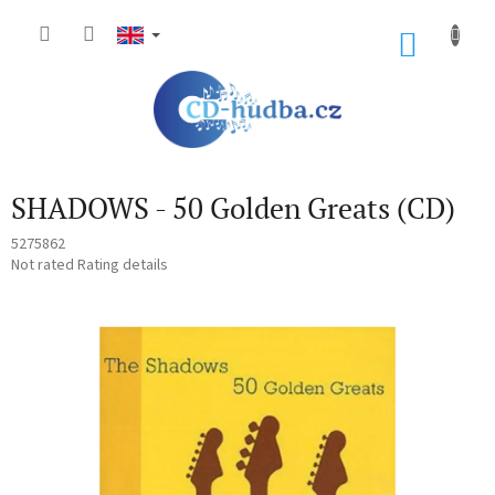
Skip
to
SHOP
content
CART
SHADOWS - 50 Golden Greats (CD)
5275862
The
Not rated
Rating details
average
product
rating
is
0,0
out
of
5
stars.