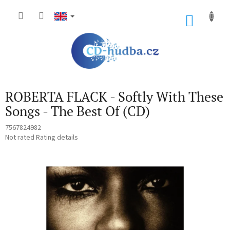
Skip
to
SHOP
content
CART
ROBERTA FLACK - Softly With These
Songs - The Best Of (CD)
7567824982
The
Not rated
Rating details
average
product
rating
is
0,0
out
of
5
stars.