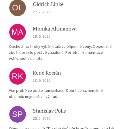
Oldřich Linke
OL
The store rating is 5 out of 5 stars.
27. 7. 2026
Monika Altmanová
MA
The store rating is 5 out of 5 stars.
19. 6. 2026
Obchod má široký výběr titulů za příjemné ceny. Objednané
zboží dorazilo pečlivě zabalené. Perfektní komunikace -
vstřícnost a ochota.
René Kocián
RK
The store rating is 5 out of 5 stars.
13. 6. 2026
Vše proběhlo podle komunikace. Dobrá cena, nemám k
obchodu nejmenších výhrad.
Stanislav Polis
SP
The store rating is 2 out of 5 stars.
20. 5. 2026
Objednal jsem si dvě CD a obě dvě přišly poškozené, a to tak