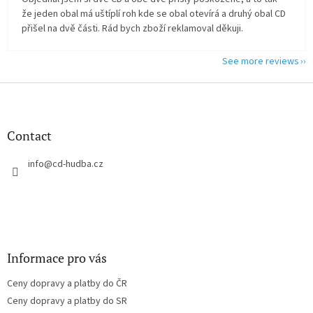
že jeden obal má uštíplí roh kde se obal otevírá a druhý obal CD
přišel na dvě části. Rád bych zboží reklamoval děkuji.
See more reviews
F
o
o
t
Contact
e
r
info
@
cd-hudba.cz
Informace pro vás
Ceny dopravy a platby do ČR
Ceny dopravy a platby do SR