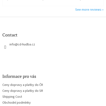
See more reviews
F
o
o
t
Contact
e
r
info
@
cd-hudba.cz
Informace pro vás
Ceny dopravy a platby do ČR
Ceny dopravy a platby do SR
Shipping Cost
Obchodní podmínky