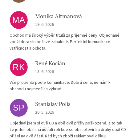
Monika Altmanová
MA
The store rating is 5 out of 5 stars.
19. 6. 2026
Obchod má široký výběr titulů za příjemné ceny. Objednané
zboží dorazilo pečlivě zabalené. Perfektní komunikace -
vstřícnost a ochota.
René Kocián
RK
The store rating is 5 out of 5 stars.
13. 6. 2026
Vše proběhlo podle komunikace. Dobrá cena, nemám k
obchodu nejmenších výhrad.
Stanislav Polis
SP
The store rating is 2 out of 5 stars.
20. 5. 2026
Objednal jsem si dvě CD a obě dvě přišly poškozené, a to tak
že jeden obal má uštíplí roh kde se obal otevírá a druhý obal CD
přišel na dvě části. Rád bych zboží reklamoval děkuji.