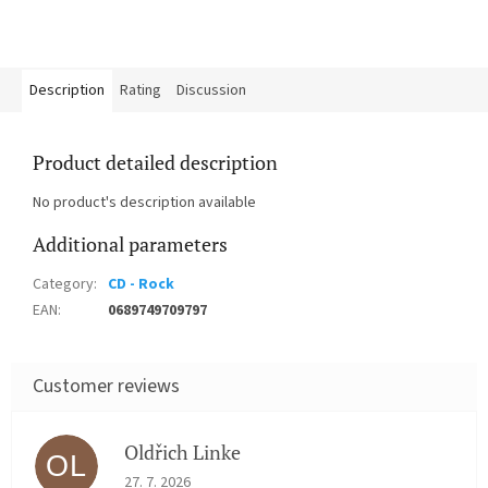
Description
Rating
Discussion
Product detailed description
No product's description available
Additional parameters
Category
:
CD - Rock
EAN
:
0689749709797
Oldřich Linke
OL
The store rating is 5 out of 5 stars.
27. 7. 2026