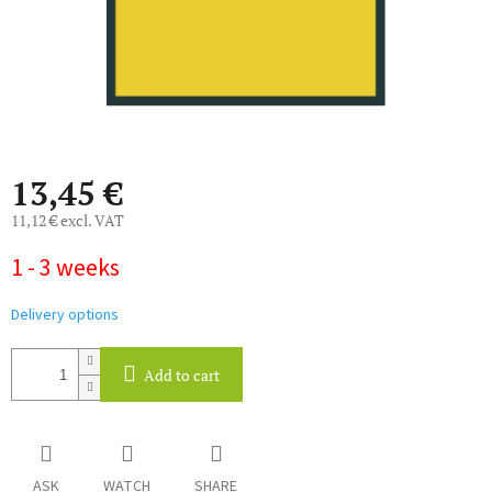
13,45 €
11,12 € excl. VAT
Measure
1 - 3 weeks
price:
Delivery options
Add to cart
ASK
WATCH
SHARE