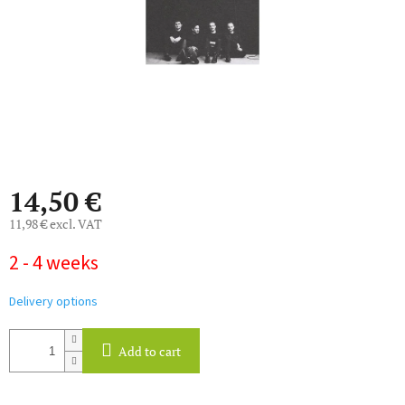
14,50 €
11,98 € excl. VAT
Measure
2 - 4 weeks
price:
Delivery options
Add to cart