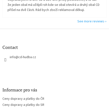
že jeden obal má uštíplí roh kde se obal otevírá a druhý obal CD
přišel na dvě části. Rád bych zboží reklamoval děkuji.
See more reviews
F
o
o
t
Contact
e
r
info
@
cd-hudba.cz
Informace pro vás
Ceny dopravy a platby do ČR
Ceny dopravy a platby do SR