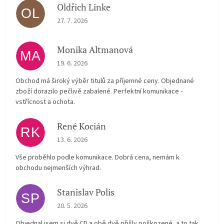
Oldřich Linke
OL
The store rating is 5 out of 5 stars.
27. 7. 2026
Monika Altmanová
MA
The store rating is 5 out of 5 stars.
19. 6. 2026
Obchod má široký výběr titulů za příjemné ceny. Objednané
zboží dorazilo pečlivě zabalené. Perfektní komunikace -
vstřícnost a ochota.
René Kocián
RK
The store rating is 5 out of 5 stars.
13. 6. 2026
Vše proběhlo podle komunikace. Dobrá cena, nemám k
obchodu nejmenších výhrad.
Stanislav Polis
SP
The store rating is 2 out of 5 stars.
20. 5. 2026
Objednal jsem si dvě CD a obě dvě přišly poškozené, a to tak