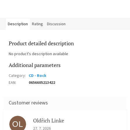
Description
Rating
Discussion
Product detailed description
No product's description available
Additional parameters
Category
:
CD - Rock
EAN
:
0656605213422
Oldřich Linke
OL
The store rating is 5 out of 5 stars.
27. 7. 2026