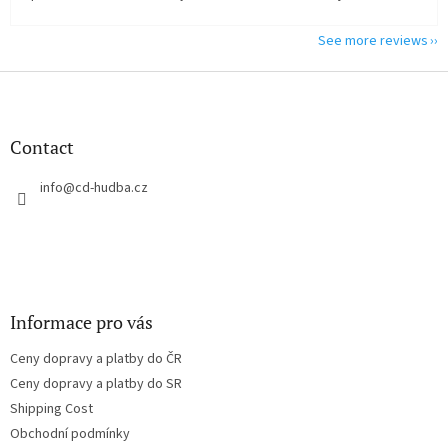
See more reviews
F
o
o
t
Contact
e
r
info
@
cd-hudba.cz
Informace pro vás
Ceny dopravy a platby do ČR
Ceny dopravy a platby do SR
Shipping Cost
Obchodní podmínky