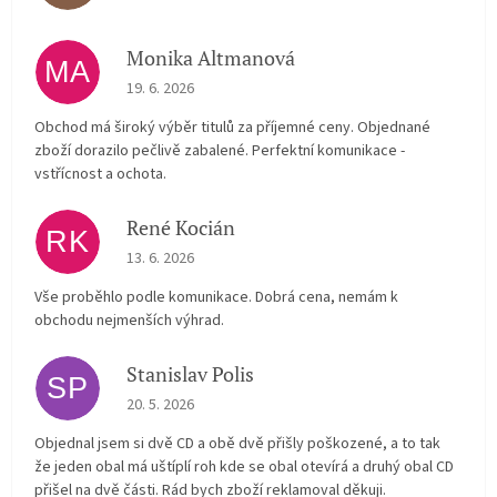
Monika Altmanová
MA
The store rating is 5 out of 5 stars.
19. 6. 2026
Obchod má široký výběr titulů za příjemné ceny. Objednané
zboží dorazilo pečlivě zabalené. Perfektní komunikace -
vstřícnost a ochota.
René Kocián
RK
The store rating is 5 out of 5 stars.
13. 6. 2026
Vše proběhlo podle komunikace. Dobrá cena, nemám k
obchodu nejmenších výhrad.
Stanislav Polis
SP
The store rating is 2 out of 5 stars.
20. 5. 2026
Objednal jsem si dvě CD a obě dvě přišly poškozené, a to tak
že jeden obal má uštíplí roh kde se obal otevírá a druhý obal CD
přišel na dvě části. Rád bych zboží reklamoval děkuji.