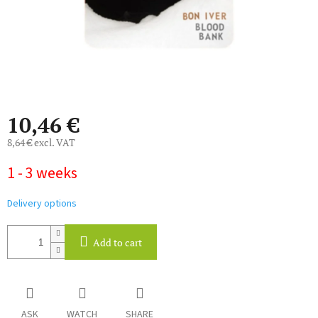
10,46 €
8,64 € excl. VAT
Measure
1 - 3 weeks
price:
Delivery options
Add to cart
ASK
WATCH
SHARE