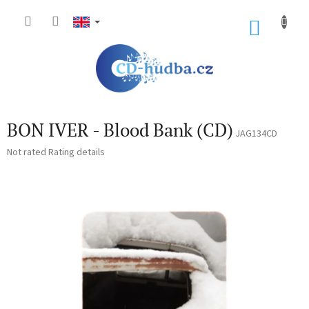
Skip
to
SHOP
content
CART
BON IVER - Blood Bank (CD)
JAG134CD
The
Not rated
Rating details
average
product
rating
is
0,0
out
of
5
stars.