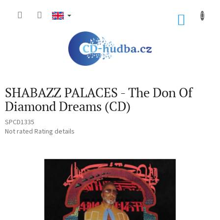
Skip
to
SHOP
content
CART
SHABAZZ PALACES - The Don Of
Diamond Dreams (CD)
SPCD1335
The
Not rated
Rating details
average
product
rating
is
0,0
out
of
5
stars.