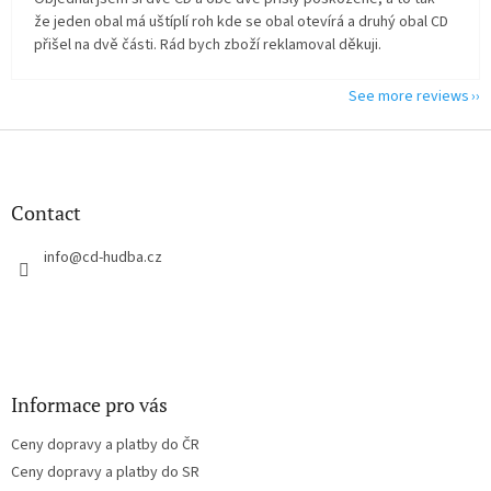
že jeden obal má uštíplí roh kde se obal otevírá a druhý obal CD
přišel na dvě části. Rád bych zboží reklamoval děkuji.
See more reviews
F
o
o
t
Contact
e
r
info
@
cd-hudba.cz
Informace pro vás
Ceny dopravy a platby do ČR
Ceny dopravy a platby do SR