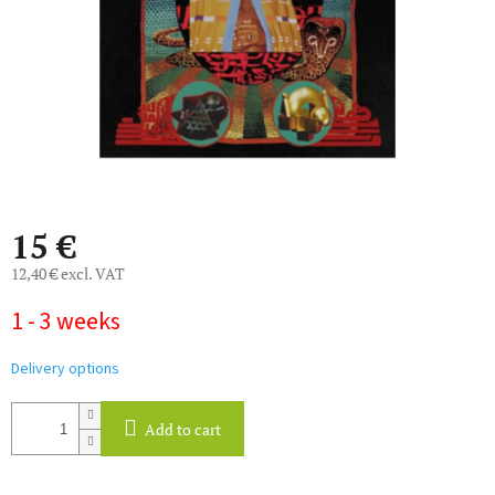
15 €
12,40 € excl. VAT
Measure
1 - 3 weeks
price:
Delivery options
Add to cart