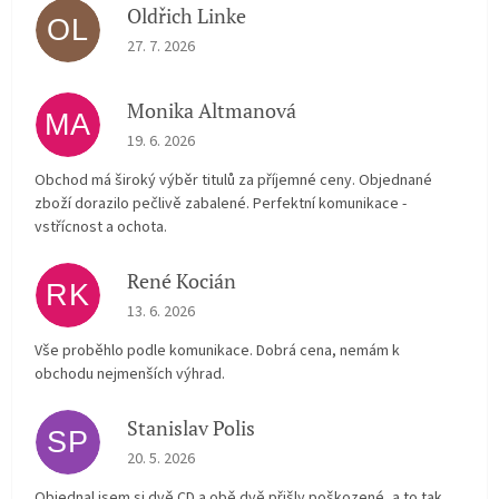
Oldřich Linke
OL
The store rating is 5 out of 5 stars.
27. 7. 2026
Monika Altmanová
MA
The store rating is 5 out of 5 stars.
19. 6. 2026
Obchod má široký výběr titulů za příjemné ceny. Objednané
zboží dorazilo pečlivě zabalené. Perfektní komunikace -
vstřícnost a ochota.
René Kocián
RK
The store rating is 5 out of 5 stars.
13. 6. 2026
Vše proběhlo podle komunikace. Dobrá cena, nemám k
obchodu nejmenších výhrad.
Stanislav Polis
SP
The store rating is 2 out of 5 stars.
20. 5. 2026
Objednal jsem si dvě CD a obě dvě přišly poškozené, a to tak