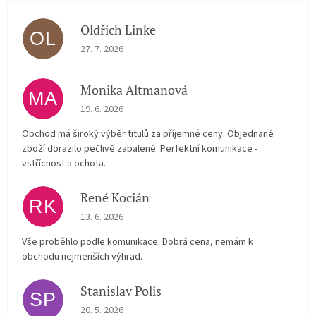
Oldřich Linke
OL
The store rating is 5 out of 5 stars.
27. 7. 2026
Monika Altmanová
MA
The store rating is 5 out of 5 stars.
19. 6. 2026
Obchod má široký výběr titulů za příjemné ceny. Objednané
zboží dorazilo pečlivě zabalené. Perfektní komunikace -
vstřícnost a ochota.
René Kocián
RK
The store rating is 5 out of 5 stars.
13. 6. 2026
Vše proběhlo podle komunikace. Dobrá cena, nemám k
obchodu nejmenších výhrad.
Stanislav Polis
SP
The store rating is 2 out of 5 stars.
20. 5. 2026