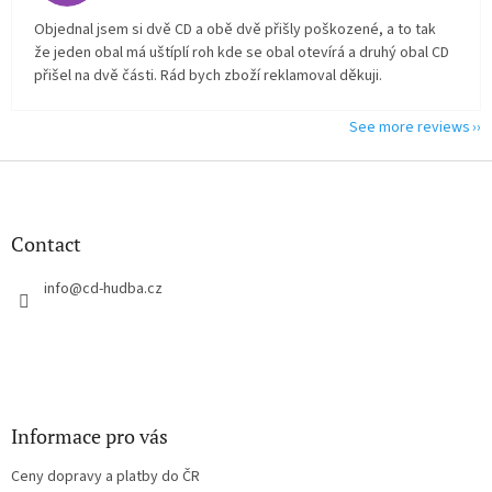
Objednal jsem si dvě CD a obě dvě přišly poškozené, a to tak
že jeden obal má uštíplí roh kde se obal otevírá a druhý obal CD
přišel na dvě části. Rád bych zboží reklamoval děkuji.
See more reviews
F
o
o
t
Contact
e
r
info
@
cd-hudba.cz
Informace pro vás
Ceny dopravy a platby do ČR