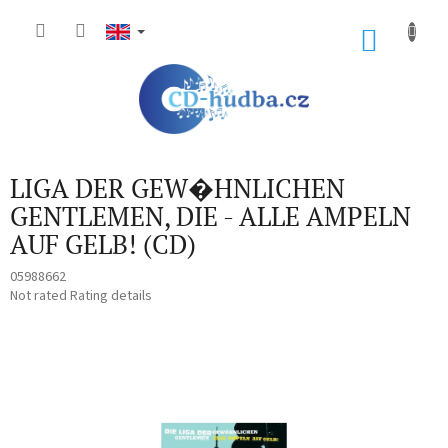
Skip
to
SHOP
content
CART
LIGA DER GEW�HNLICHEN
GENTLEMEN, DIE - ALLE AMPELN
AUF GELB! (CD)
05988662
The
Not rated
Rating details
average
product
rating
is
0,0
out
of
5