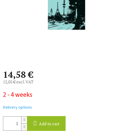
stars.
14,58 €
12,05 € excl. VAT
Measure
2 - 4 weeks
price:
Delivery options
Add to cart